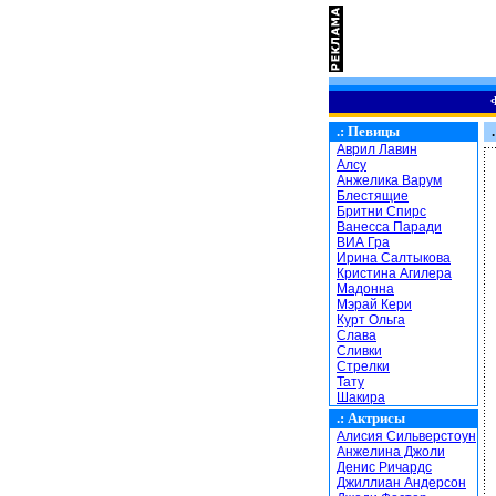
.:
Певицы
.
Аврил Лавин
Алсу
Анжелика Варум
Блестящие
Бритни Спирс
Ванесса Паради
ВИА Гра
Ирина Салтыкова
Кристина Агилера
Мадонна
Мэрай Кери
Курт Ольга
Слава
Сливки
Стрелки
Тату
Шакира
.:
Актрисы
Алисия Сильверстоун
Анжелина Джоли
Денис Ричардс
Джиллиан Андерсон