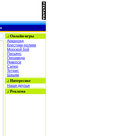
н
.:
Онлайн-игры
Арканоид
Крестики-нолики
Морской бой
Пасьянс
Пирамида
Реверси
Сапер
Тетрис
Шашки
.: Интересное
Наши друзья
.: Реклама