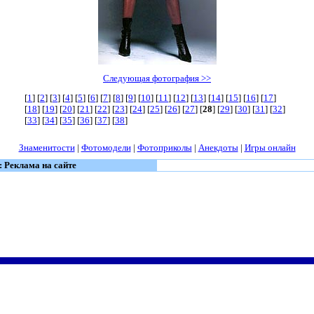
Следующая фотография >>
[
1
] [
2
] [
3
] [
4
] [
5
] [
6
] [
7
] [
8
] [
9
] [
10
] [
11
] [
12
] [
13
] [
14
] [
15
] [
16
] [
17
]
[
18
] [
19
] [
20
] [
21
] [
22
] [
23
] [
24
] [
25
] [
26
] [
27
] [
28
] [
29
] [
30
] [
31
] [
32
]
[
33
] [
34
] [
35
] [
36
] [
37
] [
38
]
Знаменитости
|
Фотомодели
|
Фотоприколы
|
Анекдоты
|
Игры онлайн
: Реклама на сайте