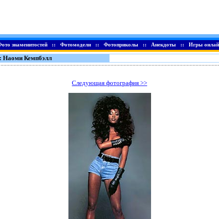
Фото знаменитостей
::
Фотомодели
::
Фотоприколы
::
Анекдоты
::
Игры онлай
: Наоми Кемпбэлл
Следующая фотография >>