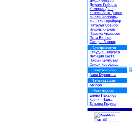
Джоди Фостер
Джулия Робертс
Камерон Диаз
Кэтрин Зета-Джонс
Милла Йововичь
Мишель Пфайфер
Наталья Орейро
Николь Кидман
Памела Андерсон
Пета Вилсон
Сандра Баллок
.:
Супермодели
Клаудиа Шиффер
Летиция Каста
Наоми Кемпбэлл
Синди Кроуфорд
.
.:
Спортсменки
Анна Курникова
.:
Телеведущие
Аврора
.:
Фотомодели
Елена Пахалюк
Ксения Чайка
Татьяна Родина