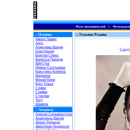
Фото знаменитостей
::
Фотомодел
.:
Певицы
.: Татьяна Родина
Аврил Лавин
Алсу
Анжелика Варум
Следу
Блестящие
Бритни Спирс
Ванесса Паради
ВИА Гра
Ирина Салтыкова
Кристина Агилера
Мадонна
Мэрай Кери
Курт Ольга
Слава
Сливки
Стрелки
Тату
Шакира
.:
Актрисы
Алисия Сильверстоун
Анжелина Джоли
Денис Ричардс
Джиллиан Андерсон