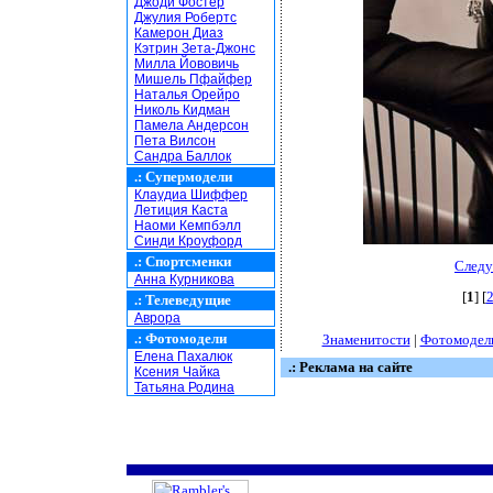
Джоди Фостер
Джулия Робертс
Камерон Диаз
Кэтрин Зета-Джонс
Милла Йововичь
Мишель Пфайфер
Наталья Орейро
Николь Кидман
Памела Андерсон
Пета Вилсон
Сандра Баллок
.:
Супермодели
Клаудиа Шиффер
Летиция Каста
Наоми Кемпбэлл
Синди Кроуфорд
.:
Спортсменки
Следу
Анна Курникова
[
1
] [
.:
Телеведущие
Аврора
.:
Фотомодели
Знаменитости
|
Фотомодел
Елена Пахалюк
.: Реклама на сайте
Ксения Чайка
Татьяна Родина