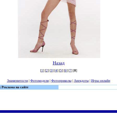
Назад
[
1
] [
2
] [
3
] [
4
] [
5
] [
6
] [
7
] [
8
]
Знаменитости
|
Фотомодели
|
Фотоприколы
|
Анекдоты
|
Игры онлайн
: Реклама на сайте