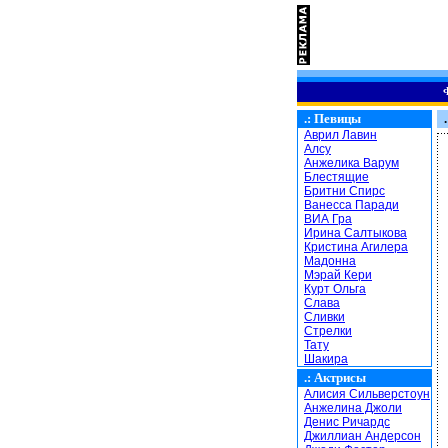
.:
Певицы
.
Аврил Лавин
Алсу
Анжелика Варум
Блестящие
Бритни Спирс
Ванесса Паради
ВИА Гра
Ирина Салтыкова
Кристина Агилера
Мадонна
Мэрай Кери
Курт Ольга
Слава
Сливки
Стрелки
Тату
Шакира
.:
Актрисы
Алисия Сильверстоун
Анжелина Джоли
Денис Ричардс
Джиллиан Андерсон