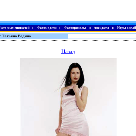
Фото знаменитостей
::
Фотомодели
::
Фотоприколы
::
Анекдоты
::
Игры онлай
: Татьяна Родина
Назад