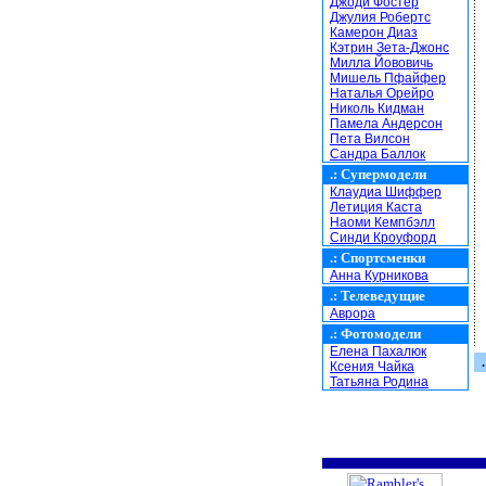
Джоди Фостер
Джулия Робертс
Камерон Диаз
Кэтрин Зета-Джонс
Милла Йововичь
Мишель Пфайфер
Наталья Орейро
Николь Кидман
Памела Андерсон
Пета Вилсон
Сандра Баллок
.:
Супермодели
Клаудиа Шиффер
Летиция Каста
Наоми Кемпбэлл
Синди Кроуфорд
.:
Спортсменки
Анна Курникова
.:
Телеведущие
Аврора
.:
Фотомодели
Елена Пахалюк
.
Ксения Чайка
Татьяна Родина