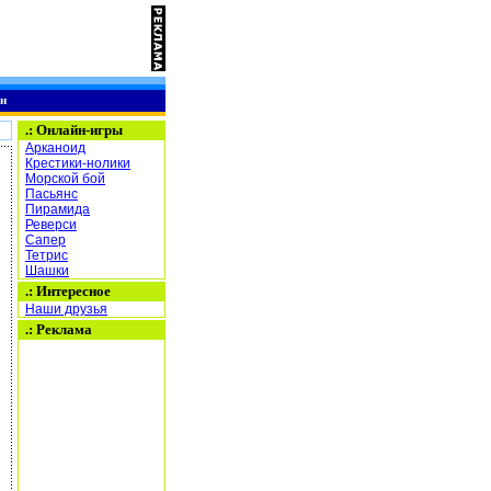
н
.:
Онлайн-игры
Арканоид
Крестики-нолики
Морской бой
Пасьянс
Пирамида
Реверси
Сапер
Тетрис
Шашки
.: Интересное
Наши друзья
.: Реклама