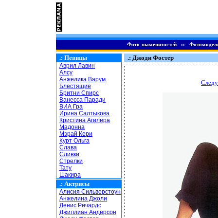
Фото знаменитостей
::
Фотомодел
.:
Певицы
.: Джоди Фостер
Аврил Лавин
Алсу
Анжелика Варум
Следу
Блестящие
Бритни Спирс
Ванесса Паради
ВИА Гра
Ирина Салтыкова
Кристина Агилера
Мадонна
Мэрай Кери
Курт Ольга
Слава
Сливки
Стрелки
Тату
Шакира
.:
Актрисы
Алисия Сильверстоун
Анжелина Джоли
Денис Ричардс
Джиллиан Андерсон