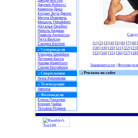
Джоди Фостер
Джулия Робертс
Камерон Диаз
Кэтрин Зета-Джонс
Милла Йововичь
Мишель Пфайфер
Наталья Орейро
Николь Кидман
Следу
Памела Андерсон
Пета Вилсон
[
1
] [
2
] [
3
] [
4
] [
5
] [
6
] [
7
] [
8
] 
Сандра Баллок
[
18
] [
19
] [
20
] [
21
] [
22
] [
23
]
.:
Супермодели
[
33
] [
34
] [
35
] [
36
] [
37
] [
38
]
Клаудиа Шиффер
Летиция Каста
Наоми Кемпбэлл
Знаменитости
|
Фотомодел
Синди Кроуфорд
.: Реклама на сайте
.:
Спортсменки
Анна Курникова
.:
Телеведущие
Аврора
.:
Фотомодели
Елена Пахалюк
Ксения Чайка
Татьяна Родина