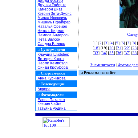
Джоди Фостер
Джулия Робертс
Камерон Диаз
Кэтрин Зета-Джонс
Милла Йововичь
Мишель Пфайфер
Наталья Орейро
Николь Кидман
Следу
Памела Андерсон
Пета Вилсон
[
1
] [
2
] [
3
] [
4
] [
5
] [
6
] [
7
] [
8
] 
Сандра Баллок
[
18
] [
19
] [
20
] [
21
] [
22
] [
23
]
.:
Супермодели
[
33
] [
34
] [
35
] [
36
] [
37
] [
38
]
Клаудиа Шиффер
Летиция Каста
Наоми Кемпбэлл
Знаменитости
|
Фотомодел
Синди Кроуфорд
.: Реклама на сайте
.:
Спортсменки
Анна Курникова
.:
Телеведущие
Аврора
.:
Фотомодели
Елена Пахалюк
Ксения Чайка
Татьяна Родина