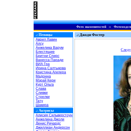
Фото знаменитостей
::
Фотомодел
.:
Певицы
.: Джоди Фостер
Аврил Лавин
Алсу
Анжелика Варум
Следу
Блестящие
Бритни Спирс
Ванесса Паради
ВИА Гра
Ирина Салтыкова
Кристина Агилера
Мадонна
Мэрай Кери
Курт Ольга
Слава
Сливки
Стрелки
Тату
Шакира
.:
Актрисы
Алисия Сильверстоун
Анжелина Джоли
Денис Ричардс
Джиллиан Андерсон