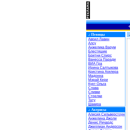
.:
Певицы
.
Аврил Лавин
Алсу
Анжелика Варум
Блестящие
Бритни Спирс
Ванесса Паради
ВИА Гра
Ирина Салтыкова
Кристина Агилера
Мадонна
Мэрай Кери
Курт Ольга
Слава
Сливки
Стрелки
Тату
Шакира
.:
Актрисы
Алисия Сильверстоун
Анжелина Джоли
Денис Ричардс
Джиллиан Андерсон