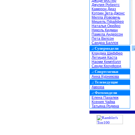
Джоди Фостер
Джулия Робертс
Камерон Диаз
Кэтрин Зета-Джонс
Милла Йововичь
Мишель Пфайфер
Наталья Орейро
Николь Кидман
Памела Андерсон
Пета Вилсон
Сандра Баллок
.
.:
Супермодели
Клаудиа Шиффер
Летиция Каста
Наоми Кемпбэлл
Синди Кроуфорд
.:
Спортсменки
Анна Курникова
.:
Телеведущие
Аврора
.:
Фотомодели
Елена Пахалюк
Ксения Чайка
Татьяна Родина