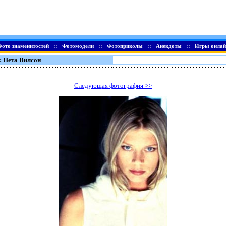
Фото знаменитостей
::
Фотомодели
::
Фотоприколы
::
Анекдоты
::
Игры онлай
: Пета Вилсон
Следующая фотография >>