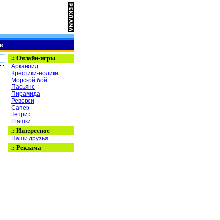
н
.:
Онлайн-игры
Арканоид
Крестики-нолики
Морской бой
Пасьянс
Пирамида
Реверси
Сапер
Тетрис
Шашки
.: Интересное
Наши друзья
.: Реклама