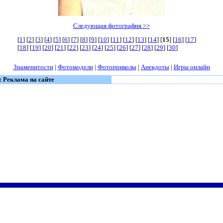
Следующая фотография >>
[
1
] [
2
] [
3
] [
4
] [
5
] [
6
] [
7
] [
8
] [
9
] [
10
] [
11
] [
12
] [
13
] [
14
] [
15
] [
16
] [
17
]
[
18
] [
19
] [
20
] [
21
] [
22
] [
23
] [
24
] [
25
] [
26
] [
27
] [
28
] [
29
] [
30
]
Знаменитости
|
Фотомодели
|
Фотоприколы
|
Анекдоты
|
Игры онлайн
: Реклама на сайте