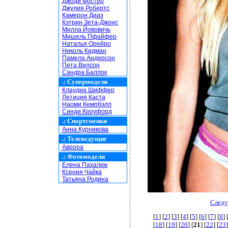
Джоди Фостер
Джулия Робертс
Камерон Диаз
Кэтрин Зета-Джонс
Милла Йововичь
Мишель Пфайфер
Наталья Орейро
Николь Кидман
Памела Андерсон
Пета Вилсон
Сандра Баллок
.:
Супермодели
Клаудиа Шиффер
Летиция Каста
Наоми Кемпбэлл
Синди Кроуфорд
.:
Спортсменки
Анна Курникова
.:
Телеведущие
Аврора
.:
Фотомодели
Елена Пахалюк
Ксения Чайка
Татьяна Родина
Следу
[
1
] [
2
] [
3
] [
4
] [
5
] [
6
] [
7
] [
8
] 
[
18
] [
19
] [
20
] [
21
] [
22
] [
23
]