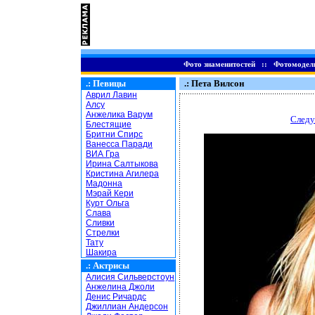
Фото знаменитостей
::
Фотомодел
.:
Певицы
.: Пета Вилсон
Аврил Лавин
Алсу
Анжелика Варум
Следу
Блестящие
Бритни Спирс
Ванесса Паради
ВИА Гра
Ирина Салтыкова
Кристина Агилера
Мадонна
Мэрай Кери
Курт Ольга
Слава
Сливки
Стрелки
Тату
Шакира
.:
Актрисы
Алисия Сильверстоун
Анжелина Джоли
Денис Ричардс
Джиллиан Андерсон