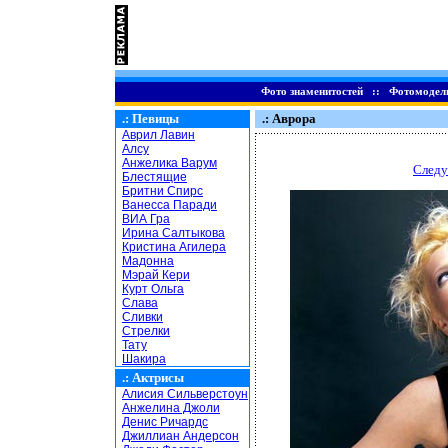
Фото знаменитостей
::
Фотомодел
.:
Певицы
.: Аврора
Аврил Лавин
Алсу
Анжелика Варум
Следу
Блестящие
Бритни Спирс
Ванесса Паради
ВИА Гра
Ирина Салтыкова
Кристина Агилера
Мадонна
Мэрай Кери
Курт Ольга
Слава
Сливки
Стрелки
Тату
Шакира
.:
Актрисы
Алисия Сильверстоун
Анжелина Джоли
Денис Ричардс
Джиллиан Андерсон