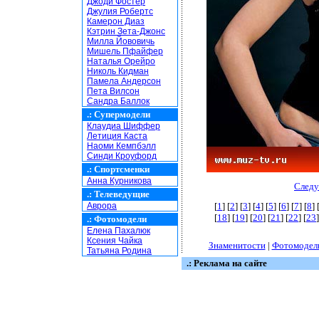
Джоди Фостер
Джулия Робертс
Камерон Диаз
Кэтрин Зета-Джонс
Милла Йововичь
Мишель Пфайфер
Наталья Орейро
Николь Кидман
Памела Андерсон
Пета Вилсон
Сандра Баллок
.:
Супермодели
Клаудиа Шиффер
Летиция Каста
Наоми Кемпбэлл
Синди Кроуфорд
.:
Спортсменки
Анна Курникова
Следу
.:
Телеведущие
Аврора
[
1
] [
2
] [
3
] [
4
] [
5
] [
6
] [
7
] [
8
] 
[
18
] [
19
] [
20
] [
21
] [
22
] [
23
]
.:
Фотомодели
Елена Пахалюк
Ксения Чайка
Знаменитости
|
Фотомодел
Татьяна Родина
.: Реклама на сайте