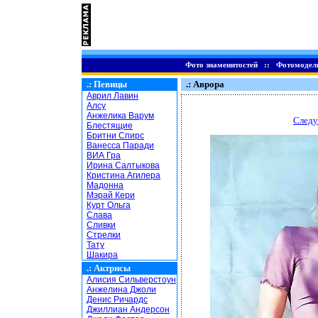
Фото знаменитостей
::
Фотомодел
.:
Певицы
.: Аврора
Аврил Лавин
Алсу
Анжелика Варум
Следу
Блестящие
Бритни Спирс
Ванесса Паради
ВИА Гра
Ирина Салтыкова
Кристина Агилера
Мадонна
Мэрай Кери
Курт Ольга
Слава
Сливки
Стрелки
Тату
Шакира
.:
Актрисы
Алисия Сильверстоун
Анжелина Джоли
Денис Ричардс
Джиллиан Андерсон