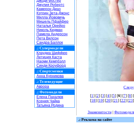
Джоди Фостер
Джулия Робертс
Камерон Диаз
Кэтрин Зета-Джонс
Милла Йововичь
Мишель Пфайфер
Наталья Орейро
Николь Кидман
Памела Андерсон
Пета Вилсон
Сандра Баллок
.:
Супермодели
Клаудиа Шиффер
Летиция Каста
Наоми Кемпбэлл
Синди Кроуфорд
.:
Спортсменки
Анна Курникова
.:
Телеведущие
Аврора
Следу
.:
Фотомодели
[
1
] [
2
] [
3
] [
4
] [
5
] [
6
] [
7
] [
8
] 
Елена Пахалюк
[
18
] [
19
] [
20
] [
21
] [
22
] [
23
]
Ксения Чайка
Татьяна Родина
Знаменитости
|
Фотомодел
.: Реклама на сайте