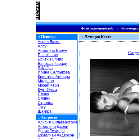
Фото знаменитостей
::
Фотомодел
.:
Певицы
.: Летиция Каста
Аврил Лавин
Алсу
Анжелика Варум
Следу
Блестящие
Бритни Спирс
Ванесса Паради
ВИА Гра
Ирина Салтыкова
Кристина Агилера
Мадонна
Мэрай Кери
Курт Ольга
Слава
Сливки
Стрелки
Тату
Шакира
.:
Актрисы
Алисия Сильверстоун
Анжелина Джоли
Денис Ричардс
Джиллиан Андерсон