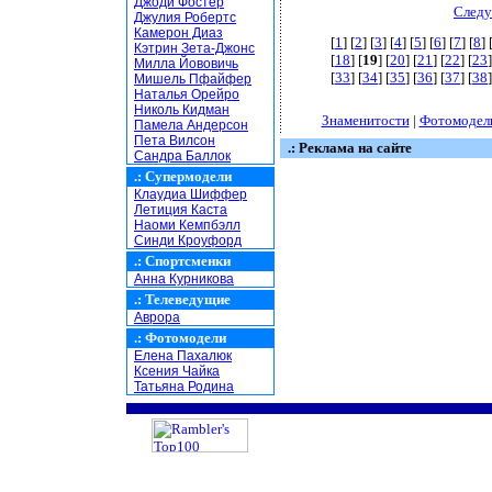
Джоди Фостер
Следу
Джулия Робертс
Камерон Диаз
[
1
] [
2
] [
3
] [
4
] [
5
] [
6
] [
7
] [
8
] 
Кэтрин Зета-Джонс
[
18
] [
19
] [
20
] [
21
] [
22
] [
23
]
Милла Йововичь
[
33
] [
34
] [
35
] [
36
] [
37
] [
38
]
Мишель Пфайфер
Наталья Орейро
Николь Кидман
Знаменитости
|
Фотомодел
Памела Андерсон
Пета Вилсон
.: Реклама на сайте
Сандра Баллок
.:
Супермодели
Клаудиа Шиффер
Летиция Каста
Наоми Кемпбэлл
Синди Кроуфорд
.:
Спортсменки
Анна Курникова
.:
Телеведущие
Аврора
.:
Фотомодели
Елена Пахалюк
Ксения Чайка
Татьяна Родина