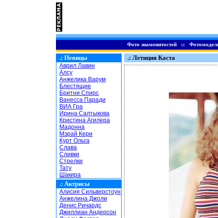
Фото знаменитостей
::
Фотомодел
.:
Певицы
.: Летиция Каста
Аврил Лавин
Алсу
Анжелика Варум
Блестящие
Бритни Спирс
Ванесса Паради
ВИА Гра
Ирина Салтыкова
Кристина Агилера
Мадонна
Мэрай Кери
Курт Ольга
Слава
Сливки
Стрелки
Тату
Шакира
.:
Актрисы
Алисия Сильверстоун
Анжелина Джоли
Денис Ричардс
Джиллиан Андерсон