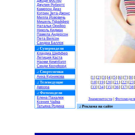
Джоди Фостер
Джулия Робертс
Камерон Диаз
Кэтрин Зета-Джонс
Милла Йововичь
Мишель Пфайфер
Наталья Орейро
Николь Кидман
Памела Андерсон
Пета Вилсон
Сандра Баллок
.:
Супермодели
Клаудиа Шиффер
Летиция Каста
Наоми Кемпбэлл
Синди Кроуфорд
.:
Спортсменки
Анна Курникова
[
1
] [
2
] [
3
] [
4
] [
5
] [
6
] [
7
] [
8
] 
.:
Телеведущие
[
18
] [
19
] [
20
] [
21
] [
22
] [
23
]
[
33
] [
34
] [
35
] [
36
] [
37
] [
38
]
Аврора
.:
Фотомодели
Елена Пахалюк
Знаменитости
|
Фотомодел
Ксения Чайка
Татьяна Родина
.: Реклама на сайте