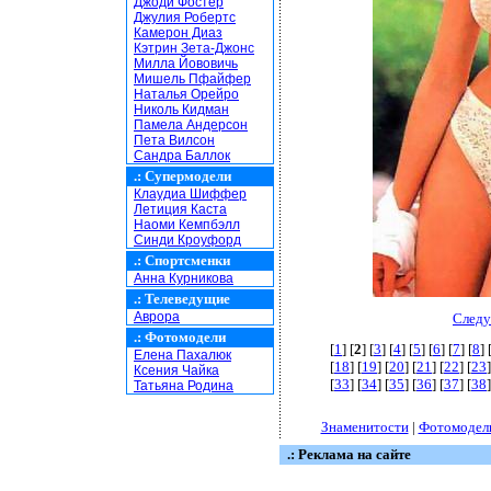
Джоди Фостер
Джулия Робертс
Камерон Диаз
Кэтрин Зета-Джонс
Милла Йововичь
Мишель Пфайфер
Наталья Орейро
Николь Кидман
Памела Андерсон
Пета Вилсон
Сандра Баллок
.:
Супермодели
Клаудиа Шиффер
Летиция Каста
Наоми Кемпбэлл
Синди Кроуфорд
.:
Спортсменки
Анна Курникова
.:
Телеведущие
Аврора
Следу
.:
Фотомодели
[
1
] [
2
] [
3
] [
4
] [
5
] [
6
] [
7
] [
8
] 
Елена Пахалюк
[
18
] [
19
] [
20
] [
21
] [
22
] [
23
]
Ксения Чайка
[
33
] [
34
] [
35
] [
36
] [
37
] [
38
]
Татьяна Родина
Знаменитости
|
Фотомодел
.: Реклама на сайте