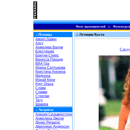
Фото знаменитостей
::
Фотомодел
.:
Певицы
.: Летиция Каста
Аврил Лавин
Алсу
Анжелика Варум
Следу
Блестящие
Бритни Спирс
Ванесса Паради
ВИА Гра
Ирина Салтыкова
Кристина Агилера
Мадонна
Мэрай Кери
Курт Ольга
Слава
Сливки
Стрелки
Тату
Шакира
.:
Актрисы
Алисия Сильверстоун
Анжелина Джоли
Денис Ричардс
Джиллиан Андерсон