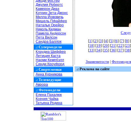
Джоди Фостер
Джулия Робертс
Камерон Диаз
Кэтрин Зета-Джонс
Милла Йововичь
Мишель Пфайфер
Наталья Орейро
Николь Кидман
Следу
Памела Андерсон
Пета Вилсон
[
1
] [
2
] [
3
] [
4
] [
5
] [
6
] [
7
] [
8
] 
Сандра Баллок
[
18
] [
19
] [
20
] [
21
] [
22
] [
23
]
.:
Супермодели
[
33
] [
34
] [
35
] [
36
] [
37
] [
38
]
Клаудиа Шиффер
Летиция Каста
Наоми Кемпбэлл
Знаменитости
|
Фотомодел
Синди Кроуфорд
.: Реклама на сайте
.:
Спортсменки
Анна Курникова
.:
Телеведущие
Аврора
.:
Фотомодели
Елена Пахалюк
Ксения Чайка
Татьяна Родина