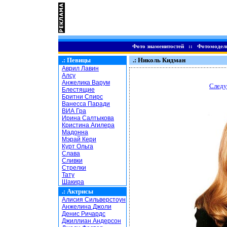
Фото знаменитостей
::
Фотомодел
.:
Певицы
.: Николь Кидман
Аврил Лавин
Алсу
Анжелика Варум
Следу
Блестящие
Бритни Спирс
Ванесса Паради
ВИА Гра
Ирина Салтыкова
Кристина Агилера
Мадонна
Мэрай Кери
Курт Ольга
Слава
Сливки
Стрелки
Тату
Шакира
.:
Актрисы
Алисия Сильверстоун
Анжелина Джоли
Денис Ричардс
Джиллиан Андерсон