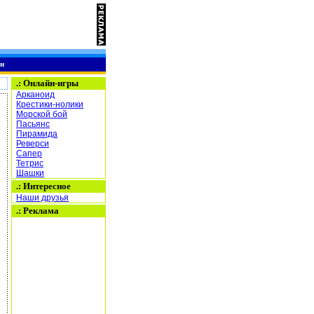
н
.:
Онлайн-игры
Арканоид
Крестики-нолики
Морской бой
Пасьянс
Пирамида
Реверси
Сапер
Тетрис
Шашки
.: Интересное
Наши друзья
.: Реклама