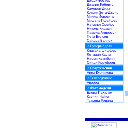
Джоди Фостер
Джулия Робертс
Камерон Диаз
Кэтрин Зета-Джонс
Милла Йововичь
Мишель Пфайфер
Наталья Орейро
Николь Кидман
Памела Андерсон
Пета Вилсон
Сандра Баллок
.:
Супермодели
Клаудиа Шиффер
Летиция Каста
Наоми Кемпбэлл
Синди Кроуфорд
.:
Спортсменки
Анна Курникова
.:
Телеведущие
Аврора
.:
Фотомодели
Елена Пахалюк
.
Ксения Чайка
Татьяна Родина