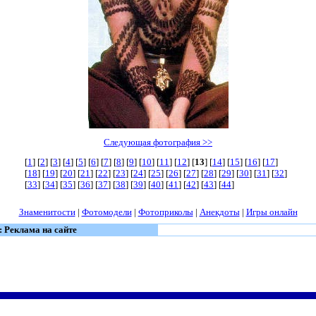
Следующая фотография >>
[
1
] [
2
] [
3
] [
4
] [
5
] [
6
] [
7
] [
8
] [
9
] [
10
] [
11
] [
12
] [
13
] [
14
] [
15
] [
16
] [
17
]
[
18
] [
19
] [
20
] [
21
] [
22
] [
23
] [
24
] [
25
] [
26
] [
27
] [
28
] [
29
] [
30
] [
31
] [
32
]
[
33
] [
34
] [
35
] [
36
] [
37
] [
38
] [
39
] [
40
] [
41
] [
42
] [
43
] [
44
]
Знаменитости
|
Фотомодели
|
Фотоприколы
|
Анекдоты
|
Игры онлайн
: Реклама на сайте