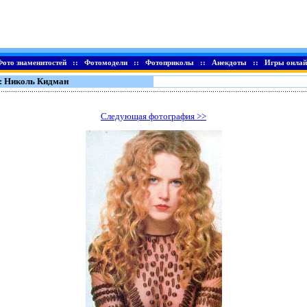
Фото знаменитостей
::
Фотомодели
::
Фотоприколы
::
Анекдоты
::
Игры онлай
: Николь Кидман
Следующая фотография >>