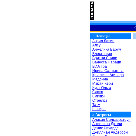
.:
Певицы
.
Аврил Лавин
Алсу
Анжелика Варум
Блестящие
Бритни Спирс
Ванесса Паради
ВИА Гра
Ирина Салтыкова
Кристина Агилера
Мадонна
Мэрай Кери
Курт Ольга
Слава
Сливки
Стрелки
Тату
Шакира
.:
Актрисы
Алисия Сильверстоун
Анжелина Джоли
Денис Ричардс
Джиллиан Андерсон