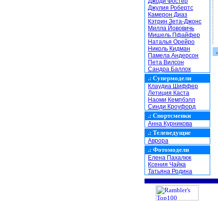
Джоди Фостер
Джулия Робертс
Камерон Диаз
Кэтрин Зета-Джонс
Милла Йововичь
Мишель Пфайфер
Наталья Орейро
Николь Кидман
.
Памела Андерсон
Пета Вилсон
Сандра Баллок
.:
Супермодели
Клаудиа Шиффер
Летиция Каста
Наоми Кемпбэлл
Синди Кроуфорд
.:
Спортсменки
Анна Курникова
.:
Телеведущие
Аврора
.:
Фотомодели
Елена Пахалюк
Ксения Чайка
Татьяна Родина