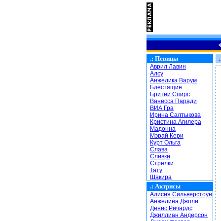
.:
Певицы
.
Аврил Лавин
Алсу
Анжелика Варум
Блестящие
Бритни Спирс
Ванесса Паради
ВИА Гра
Ирина Салтыкова
Кристина Агилера
Мадонна
Мэрай Кери
Курт Ольга
Слава
Сливки
Стрелки
Тату
Шакира
.:
Актрисы
Алисия Сильверстоун
Анжелина Джоли
Денис Ричардс
Джиллиан Андерсон