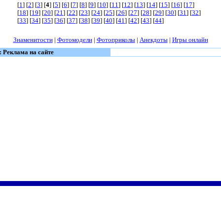
[
1
] [
2
] [
3
] [
4
] [
5
] [
6
] [
7
] [
8
] [
9
] [
10
] [
11
] [
12
] [
13
] [
14
] [
15
] [
16
] [
17
]
[
18
] [
19
] [
20
] [
21
] [
22
] [
23
] [
24
] [
25
] [
26
] [
27
] [
28
] [
29
] [
30
] [
31
] [
32
]
[
33
] [
34
] [
35
] [
36
] [
37
] [
38
] [
39
] [
40
] [
41
] [
42
] [
43
] [
44
]
Знаменитости
|
Фотомодели
|
Фотоприколы
|
Анекдоты
|
Игры онлайн
: Реклама на сайте