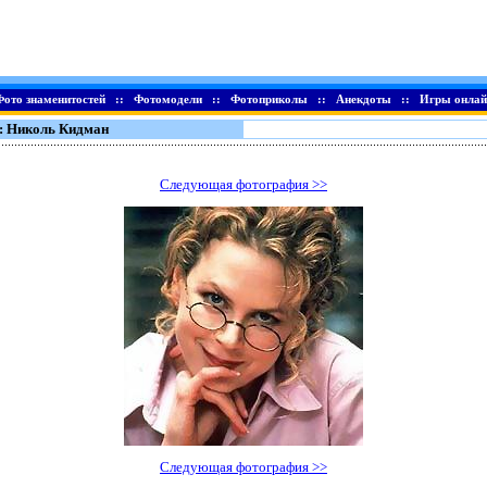
Фото знаменитостей
::
Фотомодели
::
Фотоприколы
::
Анекдоты
::
Игры онлай
: Николь Кидман
Следующая фотография >>
Следующая фотография >>