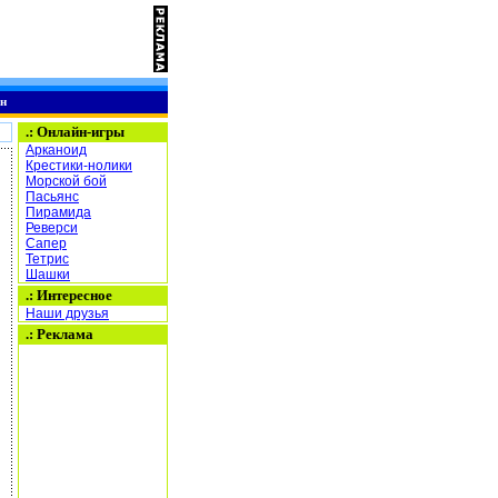
н
.:
Онлайн-игры
Арканоид
Крестики-нолики
Морской бой
Пасьянс
Пирамида
Реверси
Сапер
Тетрис
Шашки
.: Интересное
Наши друзья
.: Реклама