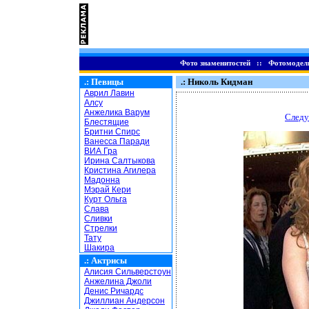
Фото знаменитостей
::
Фотомодел
.:
Певицы
.: Николь Кидман
Аврил Лавин
Алсу
Анжелика Варум
Следу
Блестящие
Бритни Спирс
Ванесса Паради
ВИА Гра
Ирина Салтыкова
Кристина Агилера
Мадонна
Мэрай Кери
Курт Ольга
Слава
Сливки
Стрелки
Тату
Шакира
.:
Актрисы
Алисия Сильверстоун
Анжелина Джоли
Денис Ричардс
Джиллиан Андерсон