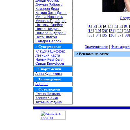
Джоди Фостер
Джулия Робертс
Камерон Диаз
Кэтрин Зета-Джонс
Милла Йововичь
Следу
Мишель Пфайфер
Наталья Орейро
[
1
] [
2
] [
3
] [
4
] [
5
] [
6
] [
7
] [
8
] 
Николь Кидман
[
18
] [
19
] [
20
] [
21
] [
22
] [
23
]
Памела Андерсон
[
33
] [
34
] [
35
] [
36
] [
37
] [
38
]
Пета Вилсон
Сандра Баллок
.:
Супермодели
Знаменитости
|
Фотомодел
Клаудиа Шиффер
.: Реклама на сайте
Летиция Каста
Наоми Кемпбэлл
Синди Кроуфорд
.:
Спортсменки
Анна Курникова
.:
Телеведущие
Аврора
.:
Фотомодели
Елена Пахалюк
Ксения Чайка
Татьяна Родина