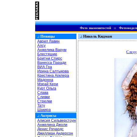
Фото знаменитостей
::
Фотомодел
.:
Певицы
.: Николь Кидман
Аврил Лавин
Алсу
Анжелика Варум
Следу
Блестящие
Бритни Спирс
Ванесса Паради
ВИА Гра
Ирина Салтыкова
Кристина Агилера
Мадонна
Мэрай Кери
Курт Ольга
Слава
Сливки
Стрелки
Тату
Шакира
.:
Актрисы
Алисия Сильверстоун
Анжелина Джоли
Денис Ричардс
Джиллиан Андерсон