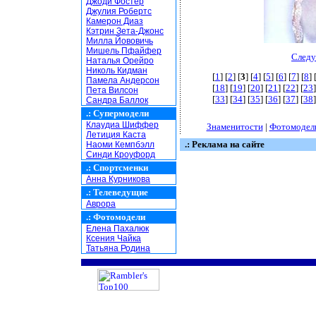
Джоди Фостер
Джулия Робертс
Камерон Диаз
Кэтрин Зета-Джонс
Милла Йововичь
Мишель Пфайфер
Следу
Наталья Орейро
Николь Кидман
[
1
] [
2
] [
3
] [
4
] [
5
] [
6
] [
7
] [
8
] 
Памела Андерсон
[
18
] [
19
] [
20
] [
21
] [
22
] [
23
]
Пета Вилсон
[
33
] [
34
] [
35
] [
36
] [
37
] [
38
]
Сандра Баллок
.:
Супермодели
Клаудиа Шиффер
Знаменитости
|
Фотомодел
Летиция Каста
.: Реклама на сайте
Наоми Кемпбэлл
Синди Кроуфорд
.:
Спортсменки
Анна Курникова
.:
Телеведущие
Аврора
.:
Фотомодели
Елена Пахалюк
Ксения Чайка
Татьяна Родина