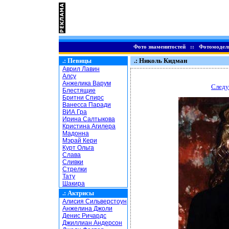
Фото знаменитостей
::
Фотомодел
.:
Певицы
.: Николь Кидман
Аврил Лавин
Алсу
Анжелика Варум
Следу
Блестящие
Бритни Спирс
Ванесса Паради
ВИА Гра
Ирина Салтыкова
Кристина Агилера
Мадонна
Мэрай Кери
Курт Ольга
Слава
Сливки
Стрелки
Тату
Шакира
.:
Актрисы
Алисия Сильверстоун
Анжелина Джоли
Денис Ричардс
Джиллиан Андерсон