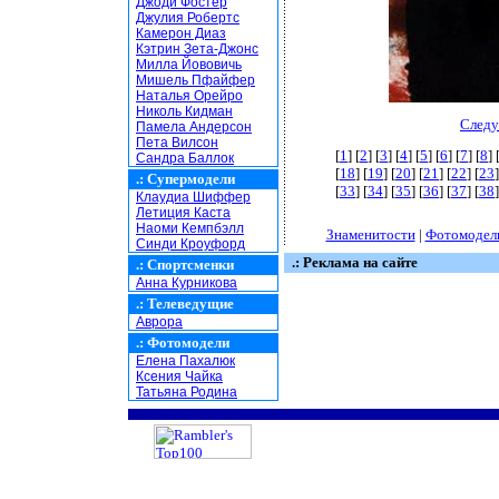
Джоди Фостер
Джулия Робертс
Камерон Диаз
Кэтрин Зета-Джонс
Милла Йововичь
Мишель Пфайфер
Наталья Орейро
Николь Кидман
Следу
Памела Андерсон
Пета Вилсон
[
1
] [
2
] [
3
] [
4
] [
5
] [
6
] [
7
] [
8
] 
Сандра Баллок
[
18
] [
19
] [
20
] [
21
] [
22
] [
23
]
.:
Супермодели
[
33
] [
34
] [
35
] [
36
] [
37
] [
38
]
Клаудиа Шиффер
Летиция Каста
Наоми Кемпбэлл
Знаменитости
|
Фотомодел
Синди Кроуфорд
.: Реклама на сайте
.:
Спортсменки
Анна Курникова
.:
Телеведущие
Аврора
.:
Фотомодели
Елена Пахалюк
Ксения Чайка
Татьяна Родина