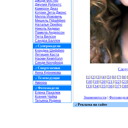
Джоди Фостер
Джулия Робертс
Камерон Диаз
Кэтрин Зета-Джонс
Милла Йововичь
Мишель Пфайфер
Наталья Орейро
Николь Кидман
Памела Андерсон
Пета Вилсон
Сандра Баллок
.:
Супермодели
Клаудиа Шиффер
Летиция Каста
Наоми Кемпбэлл
Синди Кроуфорд
.:
Спортсменки
Следу
Анна Курникова
[
1
] [
2
] [
3
] [
4
] [
5
] [
6
] [
7
] [
8
] 
.:
Телеведущие
[
18
] [
19
] [
20
] [
21
] [
22
] [
23
]
Аврора
[
33
] [
34
] [
35
] [
36
] [
37
] [
38
]
.:
Фотомодели
Елена Пахалюк
Ксения Чайка
Знаменитости
|
Фотомодел
Татьяна Родина
.: Реклама на сайте