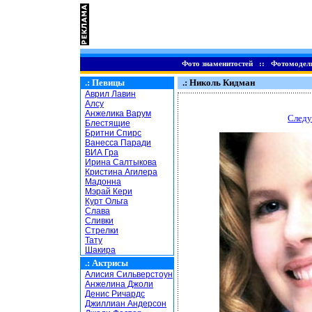
Фото знаменитостей
::
Фотомодел
.:
Певицы
.: Николь Кидман
Аврил Лавин
Алсу
Анжелика Варум
Следу
Блестящие
Бритни Спирс
Ванесса Паради
ВИА Гра
Ирина Салтыкова
Кристина Агилера
Мадонна
Мэрай Кери
Курт Ольга
Слава
Сливки
Стрелки
Тату
Шакира
.:
Актрисы
Алисия Сильверстоун
Анжелина Джоли
Денис Ричардс
Джиллиан Андерсон