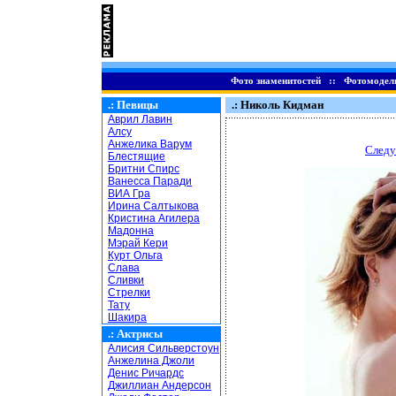
Фото знаменитостей
::
Фотомодел
.:
Певицы
.: Николь Кидман
Аврил Лавин
Алсу
Анжелика Варум
Следу
Блестящие
Бритни Спирс
Ванесса Паради
ВИА Гра
Ирина Салтыкова
Кристина Агилера
Мадонна
Мэрай Кери
Курт Ольга
Слава
Сливки
Стрелки
Тату
Шакира
.:
Актрисы
Алисия Сильверстоун
Анжелина Джоли
Денис Ричардс
Джиллиан Андерсон