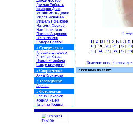
Джоди Фостер
Джулия Робертс
Камерон Диаз
Кэтрин Зета-Джонс
Милла Йововичь
Мишель Пфайфер
Наталья Орейро
Николь Кидман
Следу
Памела Андерсон
Пета Вилсон
[
1
] [
2
] [
3
] [
4
] [
5
] [
6
] [
7
] [
8
] 
Сандра Баллок
[
18
] [
19
] [
20
] [
21
] [
22
] [
23
]
.:
Супермодели
[
33
] [
34
] [
35
] [
36
] [
37
] [
38
]
Клаудиа Шиффер
Летиция Каста
Наоми Кемпбэлл
Знаменитости
|
Фотомодел
Синди Кроуфорд
.: Реклама на сайте
.:
Спортсменки
Анна Курникова
.:
Телеведущие
Аврора
.:
Фотомодели
Елена Пахалюк
Ксения Чайка
Татьяна Родина