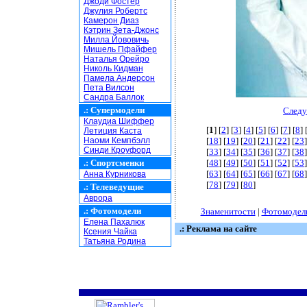
Джоди Фостер
Джулия Робертс
Камерон Диаз
Кэтрин Зета-Джонс
Милла Йововичь
Мишель Пфайфер
Наталья Орейро
Николь Кидман
Памела Андерсон
Пета Вилсон
Сандра Баллок
.:
Супермодели
Следу
Клаудиа Шиффер
[
1
] [
2
] [
3
] [
4
] [
5
] [
6
] [
7
] [
8
] 
Летиция Каста
Наоми Кемпбэлл
[
18
] [
19
] [
20
] [
21
] [
22
] [
23
]
Синди Кроуфорд
[
33
] [
34
] [
35
] [
36
] [
37
] [
38
]
.:
Спортсменки
[
48
] [
49
] [
50
] [
51
] [
52
] [
53
]
[
63
] [
64
] [
65
] [
66
] [
67
] [
68
]
Анна Курникова
[
78
] [
79
] [
80
]
.:
Телеведущие
Аврора
.:
Фотомодели
Знаменитости
|
Фотомодел
Елена Пахалюк
.: Реклама на сайте
Ксения Чайка
Татьяна Родина