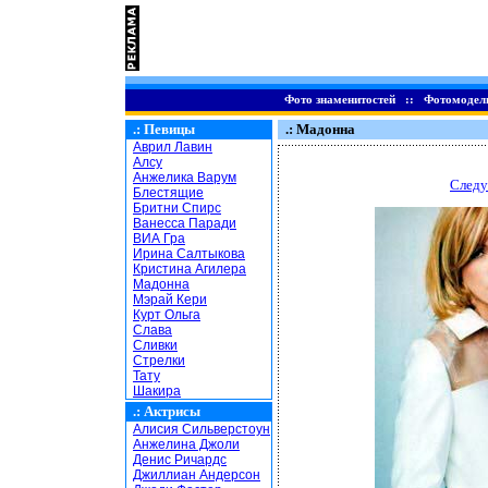
Фото знаменитостей
::
Фотомодел
.:
Певицы
.: Мадонна
Аврил Лавин
Алсу
Анжелика Варум
Следу
Блестящие
Бритни Спирс
Ванесса Паради
ВИА Гра
Ирина Салтыкова
Кристина Агилера
Мадонна
Мэрай Кери
Курт Ольга
Слава
Сливки
Стрелки
Тату
Шакира
.:
Актрисы
Алисия Сильверстоун
Анжелина Джоли
Денис Ричардс
Джиллиан Андерсон