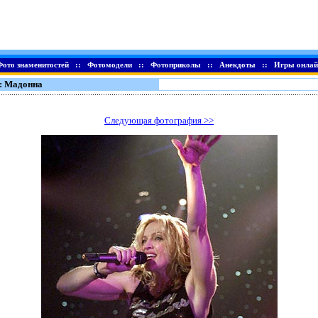
Фото знаменитостей
::
Фотомодели
::
Фотоприколы
::
Анекдоты
::
Игры онлай
: Мадонна
Следующая фотография >>