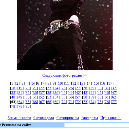
Следующая фотография >>
[
1
] [
2
] [
3
] [
4
] [
5
] [
6
] [
7
] [
8
] [
9
] [
10
] [
11
] [
12
] [
13
] [
14
] [
15
] [
16
] [
17
]
[
18
] [
19
] [
20
] [
21
] [
22
] [
23
] [
24
] [
25
] [
26
] [
27
] [
28
] [
29
] [
30
] [
31
] [
32
]
[
33
] [
34
] [
35
] [
36
] [
37
] [
38
] [
39
] [
40
] [
41
] [
42
] [
43
] [
44
] [
45
] [
46
] [
47
]
[
48
] [
49
] [
50
] [
51
] [
52
] [
53
] [
54
] [
55
] [
56
] [
57
] [
58
] [
59
] [
60
] [
61
] [
62
]
[
63
] [
64
] [
65
] [
66
] [
67
] [
68
] [
69
] [
70
] [
71
] [
72
] [
73
] [
74
] [
75
] [
76
] [
77
]
[
78
] [
79
] [
80
]
Знаменитости
|
Фотомодели
|
Фотоприколы
|
Анекдоты
|
Игры онлайн
: Реклама на сайте