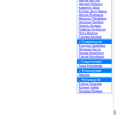
Джоди Фостер
Джулия Робертс
Камерон Диаз
Кэтрин Зета-Джонс
Милла Йововичь
Мишель Пфайфер
Наталья Орейро
Николь Кидман
Памела Андерсон
Пета Вилсон
Сандра Баллок
.:
Супермодели
Клаудиа Шиффер
Летиция Каста
Наоми Кемпбэлл
Синди Кроуфорд
.:
Спортсменки
Анна Курникова
.:
Телеведущие
Аврора
.:
Фотомодели
Елена Пахалюк
Ксения Чайка
Татьяна Родина
.