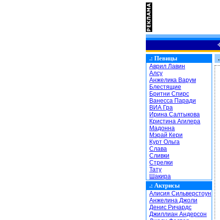
.:
Певицы
.
Аврил Лавин
Алсу
Анжелика Варум
Блестящие
Бритни Спирс
Ванесса Паради
ВИА Гра
Ирина Салтыкова
Кристина Агилера
Мадонна
Мэрай Кери
Курт Ольга
Слава
Сливки
Стрелки
Тату
Шакира
.:
Актрисы
Алисия Сильверстоун
Анжелина Джоли
Денис Ричардс
Джиллиан Андерсон