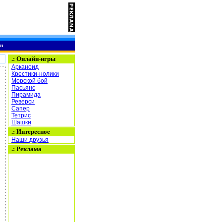
н
.:
Онлайн-игры
Арканоид
Крестики-нолики
Морской бой
Пасьянс
Пирамида
Реверси
Сапер
Тетрис
Шашки
.: Интересное
Наши друзья
.: Реклама