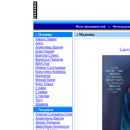
Фото знаменитостей
::
Фотомодел
.:
Певицы
.: Мадонна
Аврил Лавин
Алсу
Анжелика Варум
Следу
Блестящие
Бритни Спирс
Ванесса Паради
ВИА Гра
Ирина Салтыкова
Кристина Агилера
Мадонна
Мэрай Кери
Курт Ольга
Слава
Сливки
Стрелки
Тату
Шакира
.:
Актрисы
Алисия Сильверстоун
Анжелина Джоли
Денис Ричардс
Джиллиан Андерсон