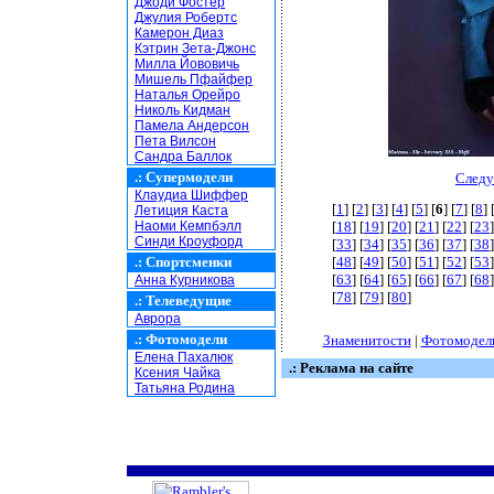
Джоди Фостер
Джулия Робертс
Камерон Диаз
Кэтрин Зета-Джонс
Милла Йововичь
Мишель Пфайфер
Наталья Орейро
Николь Кидман
Памела Андерсон
Пета Вилсон
Сандра Баллок
.:
Супермодели
Следу
Клаудиа Шиффер
[
1
] [
2
] [
3
] [
4
] [
5
] [
6
] [
7
] [
8
] 
Летиция Каста
Наоми Кемпбэлл
[
18
] [
19
] [
20
] [
21
] [
22
] [
23
]
Синди Кроуфорд
[
33
] [
34
] [
35
] [
36
] [
37
] [
38
]
.:
Спортсменки
[
48
] [
49
] [
50
] [
51
] [
52
] [
53
]
[
63
] [
64
] [
65
] [
66
] [
67
] [
68
]
Анна Курникова
[
78
] [
79
] [
80
]
.:
Телеведущие
Аврора
.:
Фотомодели
Знаменитости
|
Фотомодел
Елена Пахалюк
.: Реклама на сайте
Ксения Чайка
Татьяна Родина