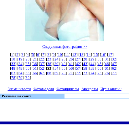
Следующая фотография >>
[
1
] [
2
] [
3
] [
4
] [
5
] [
6
] [
7
] [
8
] [
9
] [
10
] [
11
] [
12
] [
13
] [
14
] [
15
] [
16
] [
17
]
[
18
] [
19
] [
20
] [
21
] [
22
] [
23
] [
24
] [
25
] [
26
] [
27
] [
28
] [
29
] [
30
] [
31
] [
32
]
[
33
] [
34
] [
35
] [
36
] [
37
] [
38
] [
39
] [
40
] [
41
] [
42
] [
43
] [
44
] [
45
] [
46
] [
47
]
[
48
] [
49
] [
50
] [
51
] [
52
] [
53
] [
54
] [
55
] [
56
] [
57
] [
58
] [
59
] [
60
] [
61
] [
62
]
[
63
] [
64
] [
65
] [
66
] [
67
] [
68
] [
69
] [
70
] [
71
] [
72
] [
73
] [
74
] [
75
] [
76
] [
77
]
[
78
] [
79
] [
80
]
Знаменитости
|
Фотомодели
|
Фотоприколы
|
Анекдоты
|
Игры онлайн
: Реклама на сайте