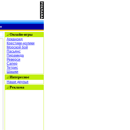
н
.:
Онлайн-игры
Арканоид
Крестики-нолики
Морской бой
Пасьянс
Пирамида
Реверси
Сапер
Тетрис
Шашки
.: Интересное
Наши друзья
.: Реклама