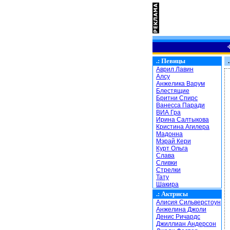
.:
Певицы
.
Аврил Лавин
Алсу
Анжелика Варум
Блестящие
Бритни Спирс
Ванесса Паради
ВИА Гра
Ирина Салтыкова
Кристина Агилера
Мадонна
Мэрай Кери
Курт Ольга
Слава
Сливки
Стрелки
Тату
Шакира
.:
Актрисы
Алисия Сильверстоун
Анжелина Джоли
Денис Ричардс
Джиллиан Андерсон