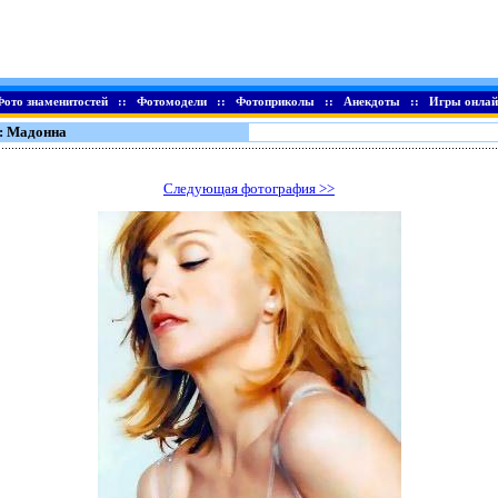
Фото знаменитостей
::
Фотомодели
::
Фотоприколы
::
Анекдоты
::
Игры онлай
: Мадонна
Следующая фотография >>