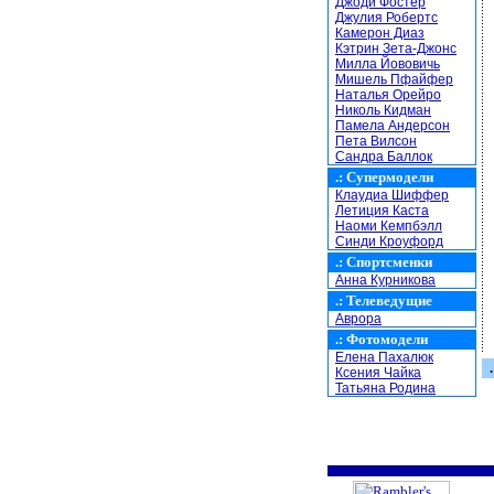
Джоди Фостер
Джулия Робертс
Камерон Диаз
Кэтрин Зета-Джонс
Милла Йововичь
Мишель Пфайфер
Наталья Орейро
Николь Кидман
Памела Андерсон
Пета Вилсон
Сандра Баллок
.:
Супермодели
Клаудиа Шиффер
Летиция Каста
Наоми Кемпбэлл
Синди Кроуфорд
.:
Спортсменки
Анна Курникова
.:
Телеведущие
Аврора
.:
Фотомодели
Елена Пахалюк
.
Ксения Чайка
Татьяна Родина