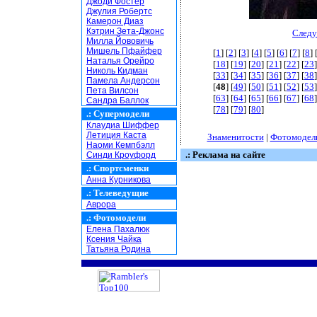
Джоди Фостер
Джулия Робертс
Камерон Диаз
Кэтрин Зета-Джонс
Следу
Милла Йововичь
Мишель Пфайфер
[
1
] [
2
] [
3
] [
4
] [
5
] [
6
] [
7
] [
8
] 
Наталья Орейро
[
18
] [
19
] [
20
] [
21
] [
22
] [
23
]
Николь Кидман
[
33
] [
34
] [
35
] [
36
] [
37
] [
38
]
Памела Андерсон
[
48
] [
49
] [
50
] [
51
] [
52
] [
53
]
Пета Вилсон
[
63
] [
64
] [
65
] [
66
] [
67
] [
68
]
Сандра Баллок
[
78
] [
79
] [
80
]
.:
Супермодели
Клаудиа Шиффер
Летиция Каста
Знаменитости
|
Фотомодел
Наоми Кемпбэлл
.: Реклама на сайте
Синди Кроуфорд
.:
Спортсменки
Анна Курникова
.:
Телеведущие
Аврора
.:
Фотомодели
Елена Пахалюк
Ксения Чайка
Татьяна Родина