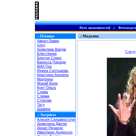
Фото знаменитостей
::
Фотомодел
.:
Певицы
.: Мадонна
Аврил Лавин
Алсу
Анжелика Варум
Следу
Блестящие
Бритни Спирс
Ванесса Паради
ВИА Гра
Ирина Салтыкова
Кристина Агилера
Мадонна
Мэрай Кери
Курт Ольга
Слава
Сливки
Стрелки
Тату
Шакира
.:
Актрисы
Алисия Сильверстоун
Анжелина Джоли
Денис Ричардс
Джиллиан Андерсон