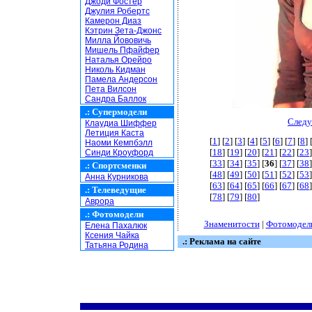
Джоди Фостер
Джулия Робертс
Камерон Диаз
Кэтрин Зета-Джонс
Милла Йововичь
Мишель Пфайфер
Наталья Орейро
Николь Кидман
Памела Андерсон
Пета Вилсон
Сандра Баллок
.:
Супермодели
Следу
Клаудиа Шиффер
Летиция Каста
[
1
] [
2
] [
3
] [
4
] [
5
] [
6
] [
7
] [
8
] 
Наоми Кемпбэлл
[
18
] [
19
] [
20
] [
21
] [
22
] [
23
]
Синди Кроуфорд
[
33
] [
34
] [
35
] [
36
] [
37
] [
38
]
.:
Спортсменки
[
48
] [
49
] [
50
] [
51
] [
52
] [
53
]
Анна Курникова
[
63
] [
64
] [
65
] [
66
] [
67
] [
68
]
.:
Телеведущие
[
78
] [
79
] [
80
]
Аврора
.:
Фотомодели
Знаменитости
|
Фотомодел
Елена Пахалюк
Ксения Чайка
.: Реклама на сайте
Татьяна Родина