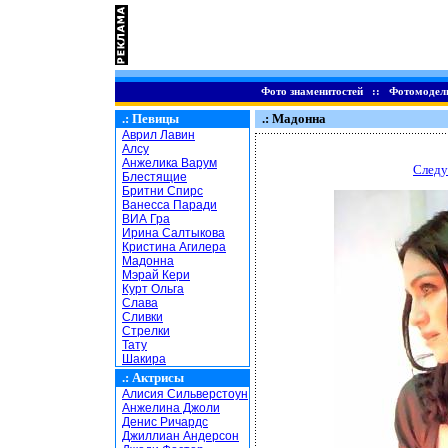
Фото знаменитостей
::
Фотомодел
.:
Певицы
.: Мадонна
Аврил Лавин
Алсу
Анжелика Варум
Следу
Блестящие
Бритни Спирс
Ванесса Паради
ВИА Гра
Ирина Салтыкова
Кристина Агилера
Мадонна
Мэрай Кери
Курт Ольга
Слава
Сливки
Стрелки
Тату
Шакира
.:
Актрисы
Алисия Сильверстоун
Анжелина Джоли
Денис Ричардс
Джиллиан Андерсон