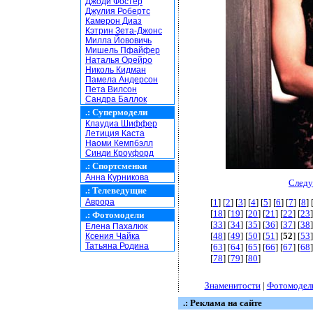
Джоди Фостер
Джулия Робертс
Камерон Диаз
Кэтрин Зета-Джонс
Милла Йововичь
Мишель Пфайфер
Наталья Орейро
Николь Кидман
Памела Андерсон
Пета Вилсон
Сандра Баллок
.:
Супермодели
Клаудиа Шиффер
Летиция Каста
Наоми Кемпбэлл
Синди Кроуфорд
.:
Спортсменки
Анна Курникова
Следу
.:
Телеведущие
Аврора
[
1
] [
2
] [
3
] [
4
] [
5
] [
6
] [
7
] [
8
] 
[
18
] [
19
] [
20
] [
21
] [
22
] [
23
]
.:
Фотомодели
[
33
] [
34
] [
35
] [
36
] [
37
] [
38
]
Елена Пахалюк
[
48
] [
49
] [
50
] [
51
] [
52
] [
53
]
Ксения Чайка
Татьяна Родина
[
63
] [
64
] [
65
] [
66
] [
67
] [
68
]
[
78
] [
79
] [
80
]
Знаменитости
|
Фотомодел
.: Реклама на сайте