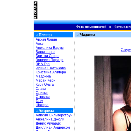
Фото знаменитостей
::
Фотомодел
.:
Певицы
.: Мадонна
Аврил Лавин
Алсу
Анжелика Варум
Следу
Блестящие
Бритни Спирс
Ванесса Паради
ВИА Гра
Ирина Салтыкова
Кристина Агилера
Мадонна
Мэрай Кери
Курт Ольга
Слава
Сливки
Стрелки
Тату
Шакира
.:
Актрисы
Алисия Сильверстоун
Анжелина Джоли
Денис Ричардс
Джиллиан Андерсон