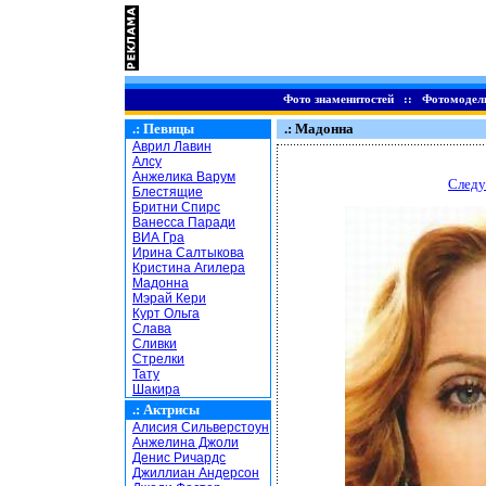
Фото знаменитостей
::
Фотомодел
.:
Певицы
.: Мадонна
Аврил Лавин
Алсу
Анжелика Варум
Следу
Блестящие
Бритни Спирс
Ванесса Паради
ВИА Гра
Ирина Салтыкова
Кристина Агилера
Мадонна
Мэрай Кери
Курт Ольга
Слава
Сливки
Стрелки
Тату
Шакира
.:
Актрисы
Алисия Сильверстоун
Анжелина Джоли
Денис Ричардс
Джиллиан Андерсон