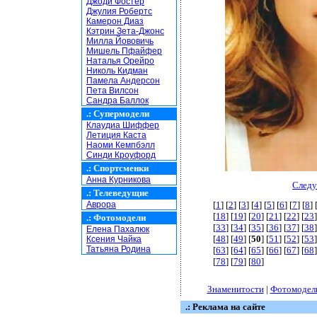
Джоди Фостер
Джулия Робертс
Камерон Диаз
Кэтрин Зета-Джонс
Милла Йововичь
Мишель Пфайфер
Наталья Орейро
Николь Кидман
Памела Андерсон
Пета Вилсон
Сандра Баллок
.:
Супермодели
Клаудиа Шиффер
Летиция Каста
Наоми Кемпбэлл
Синди Кроуфорд
.:
Спортсменки
Анна Курникова
Следу
.:
Телеведущие
Аврора
[
1
] [
2
] [
3
] [
4
] [
5
] [
6
] [
7
] [
8
] 
[
18
] [
19
] [
20
] [
21
] [
22
] [
23
]
.:
Фотомодели
[
33
] [
34
] [
35
] [
36
] [
37
] [
38
]
Елена Пахалюк
[
48
] [
49
] [
50
] [
51
] [
52
] [
53
]
Ксения Чайка
Татьяна Родина
[
63
] [
64
] [
65
] [
66
] [
67
] [
68
]
[
78
] [
79
] [
80
]
Знаменитости
|
Фотомодел
.: Реклама на сайте