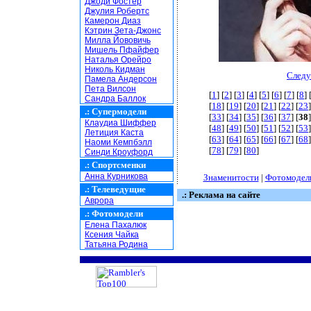
Джоди Фостер
Джулия Робертс
Камерон Диаз
Кэтрин Зета-Джонс
Милла Йововичь
Мишель Пфайфер
Наталья Орейро
Николь Кидман
Следу
Памела Андерсон
Пета Вилсон
[
1
] [
2
] [
3
] [
4
] [
5
] [
6
] [
7
] [
8
] 
Сандра Баллок
[
18
] [
19
] [
20
] [
21
] [
22
] [
23
]
.:
Супермодели
[
33
] [
34
] [
35
] [
36
] [
37
] [
38
]
Клаудиа Шиффер
[
48
] [
49
] [
50
] [
51
] [
52
] [
53
]
Летиция Каста
[
63
] [
64
] [
65
] [
66
] [
67
] [
68
]
Наоми Кемпбэлл
[
78
] [
79
] [
80
]
Синди Кроуфорд
.:
Спортсменки
Анна Курникова
Знаменитости
|
Фотомодел
.:
Телеведущие
.: Реклама на сайте
Аврора
.:
Фотомодели
Елена Пахалюк
Ксения Чайка
Татьяна Родина