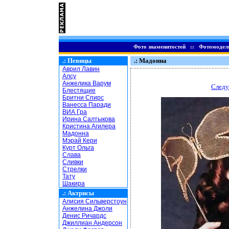
Фото знаменитостей
::
Фотомодел
.:
Певицы
.: Мадонна
Аврил Лавин
Алсу
Анжелика Варум
Следу
Блестящие
Бритни Спирс
Ванесса Паради
ВИА Гра
Ирина Салтыкова
Кристина Агилера
Мадонна
Мэрай Кери
Курт Ольга
Слава
Сливки
Стрелки
Тату
Шакира
.:
Актрисы
Алисия Сильверстоун
Анжелина Джоли
Денис Ричардс
Джиллиан Андерсон