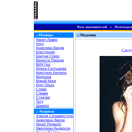
Фото знаменитостей
::
Фотомодел
.:
Певицы
.: Мадонна
Аврил Лавин
Алсу
Анжелика Варум
Следу
Блестящие
Бритни Спирс
Ванесса Паради
ВИА Гра
Ирина Салтыкова
Кристина Агилера
Мадонна
Мэрай Кери
Курт Ольга
Слава
Сливки
Стрелки
Тату
Шакира
.:
Актрисы
Алисия Сильверстоун
Анжелина Джоли
Денис Ричардс
Джиллиан Андерсон