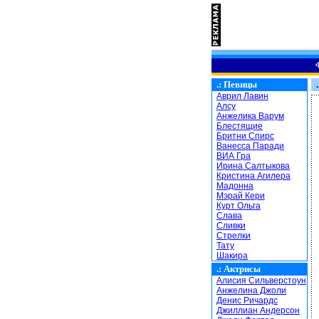
.:
Певицы
.
Аврил Лавин
Алсу
Анжелика Варум
Блестящие
Бритни Спирс
Ванесса Паради
ВИА Гра
Ирина Салтыкова
Кристина Агилера
Мадонна
Мэрай Кери
Курт Ольга
Слава
Сливки
Стрелки
Тату
Шакира
.:
Актрисы
Алисия Сильверстоун
Анжелина Джоли
Денис Ричардс
Джиллиан Андерсон