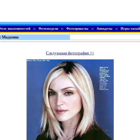
Фото знаменитостей
::
Фотомодели
::
Фотоприколы
::
Анекдоты
::
Игры онлай
: Мадонна
Следующая фотография >>