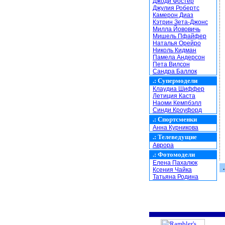
Джоди Фостер
Джулия Робертс
Камерон Диаз
Кэтрин Зета-Джонс
Милла Йововичь
Мишель Пфайфер
Наталья Орейро
Николь Кидман
Памела Андерсон
Пета Вилсон
Сандра Баллок
.:
Супермодели
Клаудиа Шиффер
Летиция Каста
Наоми Кемпбэлл
Синди Кроуфорд
.:
Спортсменки
Анна Курникова
.:
Телеведущие
Аврора
.:
Фотомодели
Елена Пахалюк
.
Ксения Чайка
Татьяна Родина