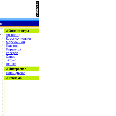
н
.:
Онлайн-игры
Арканоид
Крестики-нолики
Морской бой
Пасьянс
Пирамида
Реверси
Сапер
Тетрис
Шашки
.: Интересное
Наши друзья
.: Реклама