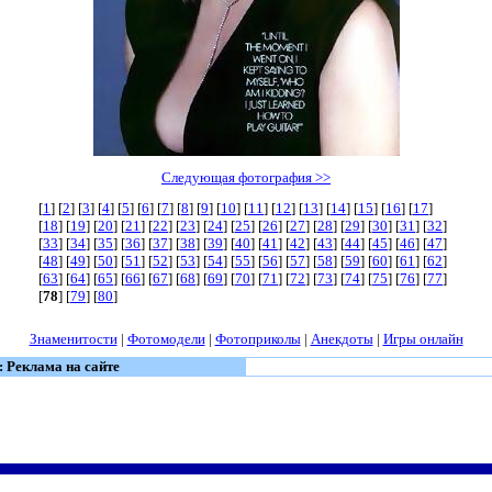
Следующая фотография >>
[
1
] [
2
] [
3
] [
4
] [
5
] [
6
] [
7
] [
8
] [
9
] [
10
] [
11
] [
12
] [
13
] [
14
] [
15
] [
16
] [
17
]
[
18
] [
19
] [
20
] [
21
] [
22
] [
23
] [
24
] [
25
] [
26
] [
27
] [
28
] [
29
] [
30
] [
31
] [
32
]
[
33
] [
34
] [
35
] [
36
] [
37
] [
38
] [
39
] [
40
] [
41
] [
42
] [
43
] [
44
] [
45
] [
46
] [
47
]
[
48
] [
49
] [
50
] [
51
] [
52
] [
53
] [
54
] [
55
] [
56
] [
57
] [
58
] [
59
] [
60
] [
61
] [
62
]
[
63
] [
64
] [
65
] [
66
] [
67
] [
68
] [
69
] [
70
] [
71
] [
72
] [
73
] [
74
] [
75
] [
76
] [
77
]
[
78
] [
79
] [
80
]
Знаменитости
|
Фотомодели
|
Фотоприколы
|
Анекдоты
|
Игры онлайн
: Реклама на сайте