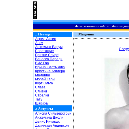
Фото знаменитостей
::
Фотомодел
.:
Певицы
.: Мадонна
Аврил Лавин
Алсу
Анжелика Варум
Следу
Блестящие
Бритни Спирс
Ванесса Паради
ВИА Гра
Ирина Салтыкова
Кристина Агилера
Мадонна
Мэрай Кери
Курт Ольга
Слава
Сливки
Стрелки
Тату
Шакира
.:
Актрисы
Алисия Сильверстоун
Анжелина Джоли
Денис Ричардс
Джиллиан Андерсон