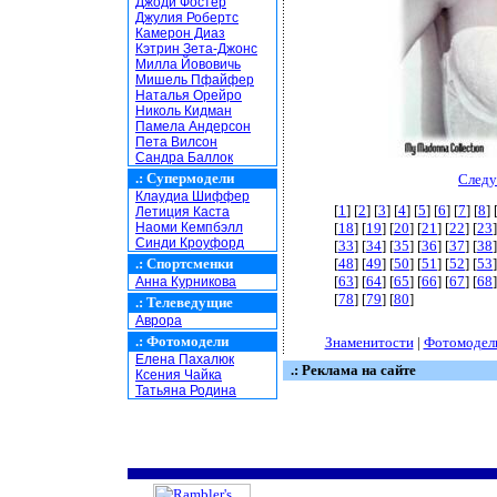
Джоди Фостер
Джулия Робертс
Камерон Диаз
Кэтрин Зета-Джонс
Милла Йововичь
Мишель Пфайфер
Наталья Орейро
Николь Кидман
Памела Андерсон
Пета Вилсон
Сандра Баллок
.:
Супермодели
Следу
Клаудиа Шиффер
[
1
] [
2
] [
3
] [
4
] [
5
] [
6
] [
7
] [
8
] 
Летиция Каста
Наоми Кемпбэлл
[
18
] [
19
] [
20
] [
21
] [
22
] [
23
]
Синди Кроуфорд
[
33
] [
34
] [
35
] [
36
] [
37
] [
38
]
.:
Спортсменки
[
48
] [
49
] [
50
] [
51
] [
52
] [
53
]
[
63
] [
64
] [
65
] [
66
] [
67
] [
68
]
Анна Курникова
[
78
] [
79
] [
80
]
.:
Телеведущие
Аврора
.:
Фотомодели
Знаменитости
|
Фотомодел
Елена Пахалюк
.: Реклама на сайте
Ксения Чайка
Татьяна Родина