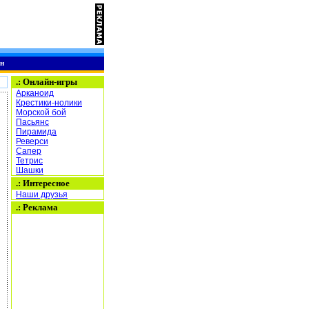
н
.:
Онлайн-игры
Арканоид
Крестики-нолики
Морской бой
Пасьянс
Пирамида
Реверси
Сапер
Тетрис
Шашки
.: Интересное
Наши друзья
.: Реклама