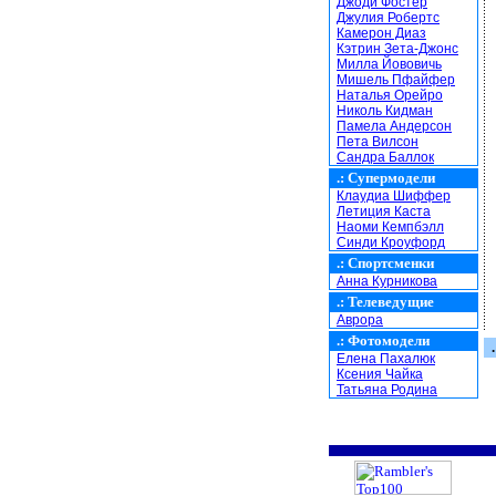
Джоди Фостер
Джулия Робертс
Камерон Диаз
Кэтрин Зета-Джонс
Милла Йововичь
Мишель Пфайфер
Наталья Орейро
Николь Кидман
Памела Андерсон
Пета Вилсон
Сандра Баллок
.:
Супермодели
Клаудиа Шиффер
Летиция Каста
Наоми Кемпбэлл
Синди Кроуфорд
.:
Спортсменки
Анна Курникова
.:
Телеведущие
Аврора
.:
Фотомодели
.
Елена Пахалюк
Ксения Чайка
Татьяна Родина