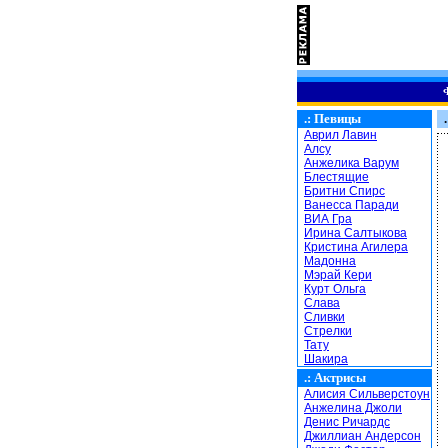
.:
Певицы
.
Аврил Лавин
Алсу
Анжелика Варум
Блестящие
Бритни Спирс
Ванесса Паради
ВИА Гра
Ирина Салтыкова
Кристина Агилера
Мадонна
Мэрай Кери
Курт Ольга
Слава
Сливки
Стрелки
Тату
Шакира
.:
Актрисы
Алисия Сильверстоун
Анжелина Джоли
Денис Ричардс
Джиллиан Андерсон