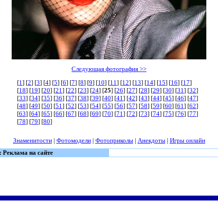
Следующая фотография >>
[
1
] [
2
] [
3
] [
4
] [
5
] [
6
] [
7
] [
8
] [
9
] [
10
] [
11
] [
12
] [
13
] [
14
] [
15
] [
16
] [
17
]
[
18
] [
19
] [
20
] [
21
] [
22
] [
23
] [
24
] [
25
] [
26
] [
27
] [
28
] [
29
] [
30
] [
31
] [
32
]
[
33
] [
34
] [
35
] [
36
] [
37
] [
38
] [
39
] [
40
] [
41
] [
42
] [
43
] [
44
] [
45
] [
46
] [
47
]
[
48
] [
49
] [
50
] [
51
] [
52
] [
53
] [
54
] [
55
] [
56
] [
57
] [
58
] [
59
] [
60
] [
61
] [
62
]
[
63
] [
64
] [
65
] [
66
] [
67
] [
68
] [
69
] [
70
] [
71
] [
72
] [
73
] [
74
] [
75
] [
76
] [
77
]
[
78
] [
79
] [
80
]
Знаменитости
|
Фотомодели
|
Фотоприколы
|
Анекдоты
|
Игры онлайн
: Реклама на сайте