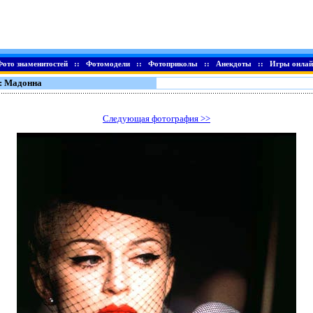
Фото знаменитостей
::
Фотомодели
::
Фотоприколы
::
Анекдоты
::
Игры онлай
: Мадонна
Следующая фотография >>