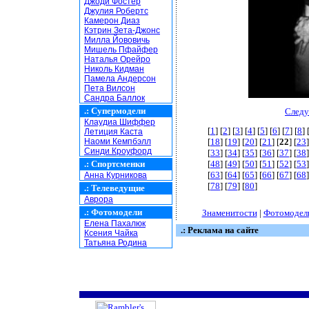
Джоди Фостер
Джулия Робертс
Камерон Диаз
Кэтрин Зета-Джонс
Милла Йововичь
Мишель Пфайфер
Наталья Орейро
Николь Кидман
Памела Андерсон
Пета Вилсон
Сандра Баллок
.:
Супермодели
Следу
Клаудиа Шиффер
[
1
] [
2
] [
3
] [
4
] [
5
] [
6
] [
7
] [
8
] 
Летиция Каста
Наоми Кемпбэлл
[
18
] [
19
] [
20
] [
21
] [
22
] [
23
]
Синди Кроуфорд
[
33
] [
34
] [
35
] [
36
] [
37
] [
38
]
.:
Спортсменки
[
48
] [
49
] [
50
] [
51
] [
52
] [
53
]
[
63
] [
64
] [
65
] [
66
] [
67
] [
68
]
Анна Курникова
[
78
] [
79
] [
80
]
.:
Телеведущие
Аврора
.:
Фотомодели
Знаменитости
|
Фотомодел
Елена Пахалюк
.: Реклама на сайте
Ксения Чайка
Татьяна Родина