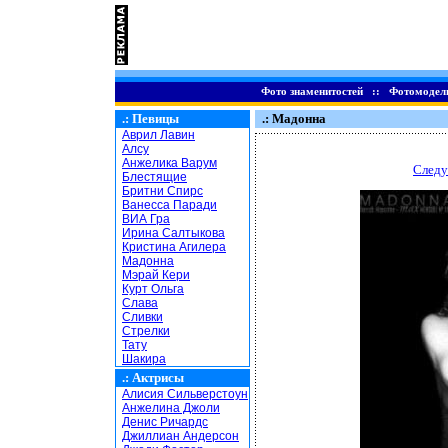
Фото знаменитостей
::
Фотомодел
.:
Певицы
.: Мадонна
Аврил Лавин
Алсу
Анжелика Варум
Следу
Блестящие
Бритни Спирс
Ванесса Паради
ВИА Гра
Ирина Салтыкова
Кристина Агилера
Мадонна
Мэрай Кери
Курт Ольга
Слава
Сливки
Стрелки
Тату
Шакира
.:
Актрисы
Алисия Сильверстоун
Анжелина Джоли
Денис Ричардс
Джиллиан Андерсон