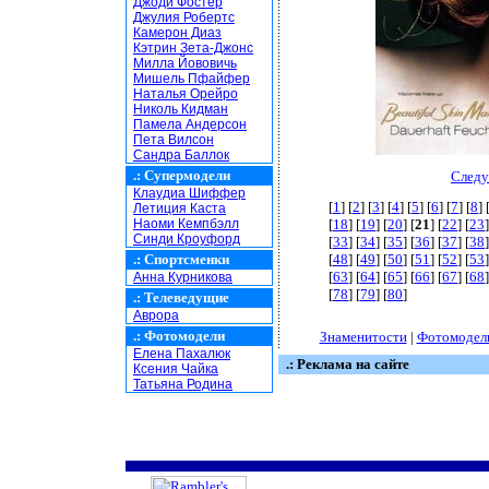
Джоди Фостер
Джулия Робертс
Камерон Диаз
Кэтрин Зета-Джонс
Милла Йововичь
Мишель Пфайфер
Наталья Орейро
Николь Кидман
Памела Андерсон
Пета Вилсон
Сандра Баллок
.:
Супермодели
Следу
Клаудиа Шиффер
[
1
] [
2
] [
3
] [
4
] [
5
] [
6
] [
7
] [
8
] 
Летиция Каста
Наоми Кемпбэлл
[
18
] [
19
] [
20
] [
21
] [
22
] [
23
]
Синди Кроуфорд
[
33
] [
34
] [
35
] [
36
] [
37
] [
38
]
.:
Спортсменки
[
48
] [
49
] [
50
] [
51
] [
52
] [
53
]
[
63
] [
64
] [
65
] [
66
] [
67
] [
68
]
Анна Курникова
[
78
] [
79
] [
80
]
.:
Телеведущие
Аврора
.:
Фотомодели
Знаменитости
|
Фотомодел
Елена Пахалюк
.: Реклама на сайте
Ксения Чайка
Татьяна Родина