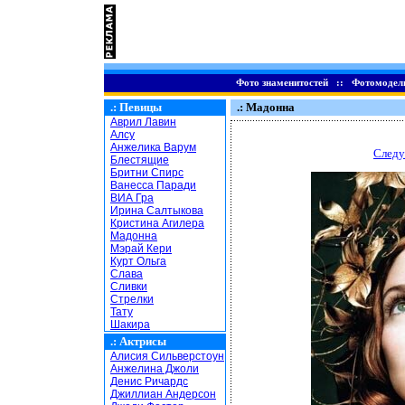
Фото знаменитостей
::
Фотомодел
.:
Певицы
.: Мадонна
Аврил Лавин
Алсу
Анжелика Варум
Следу
Блестящие
Бритни Спирс
Ванесса Паради
ВИА Гра
Ирина Салтыкова
Кристина Агилера
Мадонна
Мэрай Кери
Курт Ольга
Слава
Сливки
Стрелки
Тату
Шакира
.:
Актрисы
Алисия Сильверстоун
Анжелина Джоли
Денис Ричардс
Джиллиан Андерсон