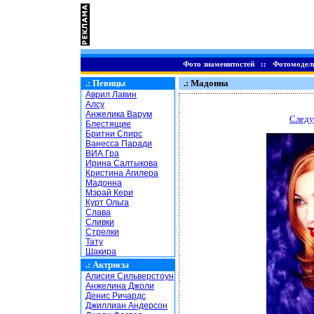
Фото знаменитостей
::
Фотомодел
.:
Певицы
.: Мадонна
Аврил Лавин
Алсу
Анжелика Варум
Следу
Блестящие
Бритни Спирс
Ванесса Паради
ВИА Гра
Ирина Салтыкова
Кристина Агилера
Мадонна
Мэрай Кери
Курт Ольга
Слава
Сливки
Стрелки
Тату
Шакира
.:
Актрисы
Алисия Сильверстоун
Анжелина Джоли
Денис Ричардс
Джиллиан Андерсон