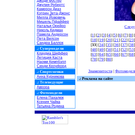
Джоди Фостер
Джулия Робертс
Камерон Диаз
Кэтрин Зета-Джонс
Милла Йововичь
Мишель Пфайфер
Наталья Орейро
Следу
Николь Кидман
Памела Андерсон
[
1
] [
2
] [
3
] [
4
] [
5
] [
6
] [
7
] [
8
] 
Пета Вилсон
[
18
] [
19
] [
20
] [
21
] [
22
] [
23
]
Сандра Баллок
[
33
] [
34
] [
35
] [
36
] [
37
] [
38
]
.:
Супермодели
[
48
] [
49
] [
50
] [
51
] [
52
] [
53
]
Клаудиа Шиффер
[
63
] [
64
] [
65
] [
66
] [
67
] [
68
]
Летиция Каста
[
78
] [
79
] [
80
]
Наоми Кемпбэлл
Синди Кроуфорд
Знаменитости
|
Фотомодел
.:
Спортсменки
Анна Курникова
.: Реклама на сайте
.:
Телеведущие
Аврора
.:
Фотомодели
Елена Пахалюк
Ксения Чайка
Татьяна Родина