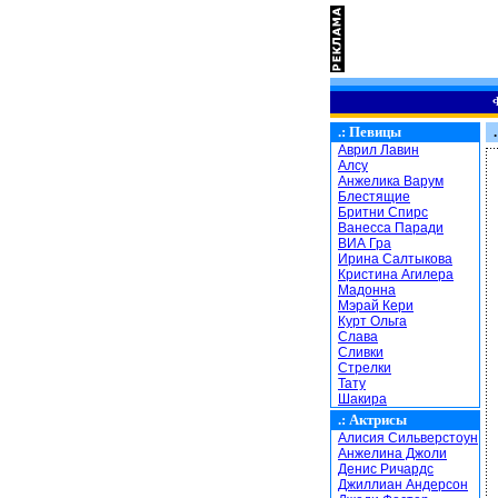
.:
Певицы
.
Аврил Лавин
Алсу
Анжелика Варум
Блестящие
Бритни Спирс
Ванесса Паради
ВИА Гра
Ирина Салтыкова
Кристина Агилера
Мадонна
Мэрай Кери
Курт Ольга
Слава
Сливки
Стрелки
Тату
Шакира
.:
Актрисы
Алисия Сильверстоун
Анжелина Джоли
Денис Ричардс
Джиллиан Андерсон