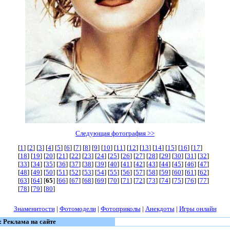
Следующая фотография >>
[
1
] [
2
] [
3
] [
4
] [
5
] [
6
] [
7
] [
8
] [
9
] [
10
] [
11
] [
12
] [
13
] [
14
] [
15
] [
16
] [
17
]
[
18
] [
19
] [
20
] [
21
] [
22
] [
23
] [
24
] [
25
] [
26
] [
27
] [
28
] [
29
] [
30
] [
31
] [
32
]
[
33
] [
34
] [
35
] [
36
] [
37
] [
38
] [
39
] [
40
] [
41
] [
42
] [
43
] [
44
] [
45
] [
46
] [
47
]
[
48
] [
49
] [
50
] [
51
] [
52
] [
53
] [
54
] [
55
] [
56
] [
57
] [
58
] [
59
] [
60
] [
61
] [
62
]
[
63
] [
64
] [
65
] [
66
] [
67
] [
68
] [
69
] [
70
] [
71
] [
72
] [
73
] [
74
] [
75
] [
76
] [
77
]
[
78
] [
79
] [
80
]
Знаменитости
|
Фотомодели
|
Фотоприколы
|
Анекдоты
|
Игры онлайн
: Реклама на сайте