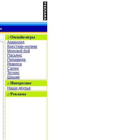
н
.:
Онлайн-игры
Арканоид
Крестики-нолики
Морской бой
Пасьянс
Пирамида
Реверси
Сапер
Тетрис
Шашки
.: Интересное
Наши друзья
.: Реклама