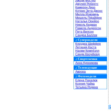
Джоди Фостер
Джулия Робертс
Камерон Диаз
Кэтрин Зета-Джонс
Милла Йововичь
Мишель Пфайфер
Наталья Орейро
Николь Кидман
Памела Андерсон
Пета Вилсон
Сандра Баллок
.:
Супермодели
Клаудиа Шиффер
Летиция Каста
Наоми Кемпбэлл
Синди Кроуфорд
.:
Спортсменки
Анна Курникова
.:
Телеведущие
Аврора
.:
Фотомодели
Елена Пахалюк
Ксения Чайка
Татьяна Родина
.