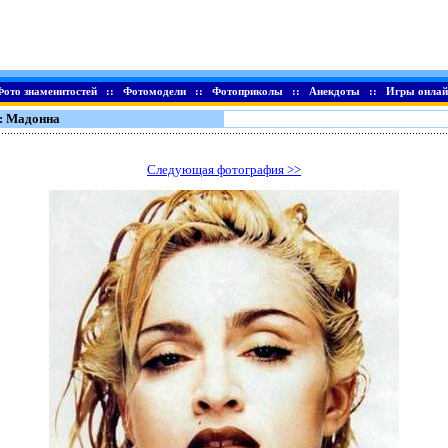
Фото знаменитостей
::
Фотомодели
::
Фотоприколы
::
Анекдоты
::
Игры онлай
: Мадонна
Следующая фотография >>