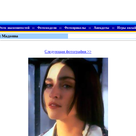
Фото знаменитостей
::
Фотомодели
::
Фотоприколы
::
Анекдоты
::
Игры онлай
: Мадонна
Следующая фотография >>