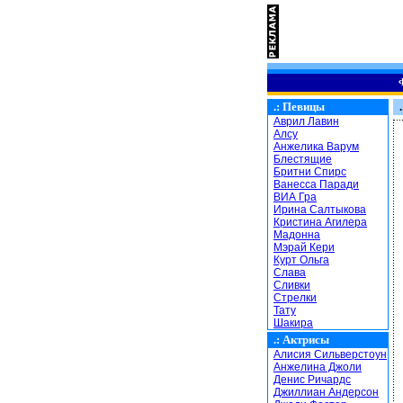
.:
Певицы
.
Аврил Лавин
Алсу
Анжелика Варум
Блестящие
Бритни Спирс
Ванесса Паради
ВИА Гра
Ирина Салтыкова
Кристина Агилера
Мадонна
Мэрай Кери
Курт Ольга
Слава
Сливки
Стрелки
Тату
Шакира
.:
Актрисы
Алисия Сильверстоун
Анжелина Джоли
Денис Ричардс
Джиллиан Андерсон