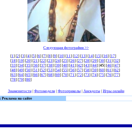
Следующая фотография >>
[
1
] [
2
] [
3
] [
4
] [
5
] [
6
] [
7
] [
8
] [
9
] [
10
] [
11
] [
12
] [
13
] [
14
] [
15
] [
16
] [
17
]
[
18
] [
19
] [
20
] [
21
] [
22
] [
23
] [
24
] [
25
] [
26
] [
27
] [
28
] [
29
] [
30
] [
31
] [
32
]
[
33
] [
34
] [
35
] [
36
] [
37
] [
38
] [
39
] [
40
] [
41
] [
42
] [
43
] [
44
] [
45
] [
46
] [
47
]
[
48
] [
49
] [
50
] [
51
] [
52
] [
53
] [
54
] [
55
] [
56
] [
57
] [
58
] [
59
] [
60
] [
61
] [
62
]
[
63
] [
64
] [
65
] [
66
] [
67
] [
68
] [
69
] [
70
] [
71
] [
72
] [
73
] [
74
] [
75
] [
76
] [
77
]
[
78
] [
79
] [
80
]
Знаменитости
|
Фотомодели
|
Фотоприколы
|
Анекдоты
|
Игры онлайн
: Реклама на сайте