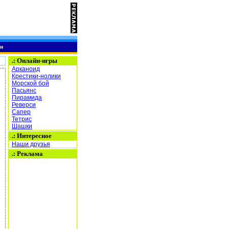
н
.:
Онлайн-игры
Арканоид
Крестики-нолики
Морской бой
Пасьянс
Пирамида
Реверси
Сапер
Тетрис
Шашки
.: Интересное
Наши друзья
.: Реклама