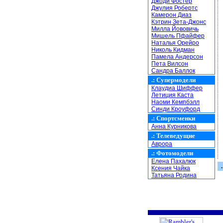
Джоди Фостер
Джулия Робертс
Камерон Диаз
Кэтрин Зета-Джонс
Милла Йововичь
Мишель Пфайфер
Наталья Орейро
Николь Кидман
Памела Андерсон
Пета Вилсон
Сандра Баллок
.:
Супермодели
Клаудиа Шиффер
Летиция Каста
Наоми Кемпбэлл
Синди Кроуфорд
.:
Спортсменки
Анна Курникова
.:
Телеведущие
Аврора
.:
Фотомодели
Елена Пахалюк
.
Ксения Чайка
Татьяна Родина