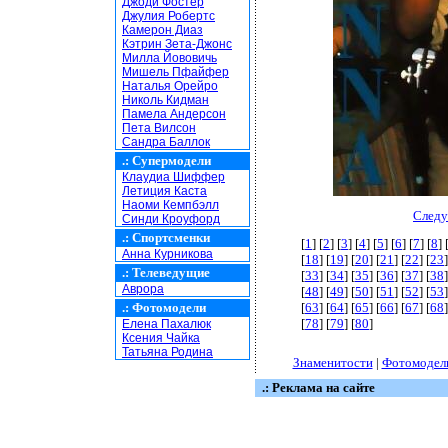
Джоди Фостер
Джулия Робертс
Камерон Диаз
Кэтрин Зета-Джонс
Милла Йововичь
Мишель Пфайфер
Наталья Орейро
Николь Кидман
Памела Андерсон
Пета Вилсон
Сандра Баллок
.:
Супермодели
Клаудиа Шиффер
Летиция Каста
Наоми Кемпбэлл
Следу
Синди Кроуфорд
.:
Спортсменки
[
1
] [
2
] [
3
] [
4
] [
5
] [
6
] [
7
] [
8
] 
Анна Курникова
[
18
] [
19
] [
20
] [
21
] [
22
] [
23
]
.:
Телеведущие
[
33
] [
34
] [
35
] [
36
] [
37
] [
38
]
Аврора
[
48
] [
49
] [
50
] [
51
] [
52
] [
53
]
.:
Фотомодели
[
63
] [
64
] [
65
] [
66
] [
67
] [
68
]
[
78
] [
79
] [
80
]
Елена Пахалюк
Ксения Чайка
Татьяна Родина
Знаменитости
|
Фотомодел
.: Реклама на сайте