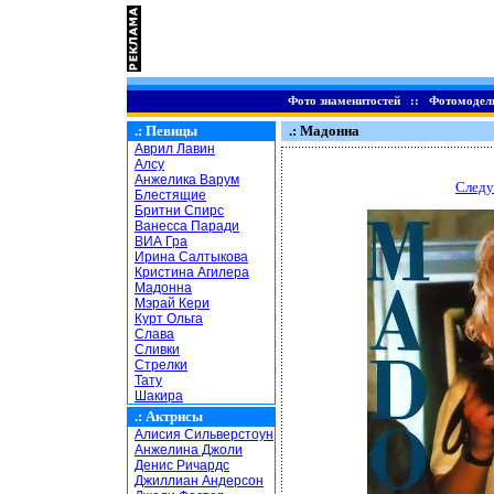
Фото знаменитостей
::
Фотомодел
.:
Певицы
.: Мадонна
Аврил Лавин
Алсу
Анжелика Варум
Следу
Блестящие
Бритни Спирс
Ванесса Паради
ВИА Гра
Ирина Салтыкова
Кристина Агилера
Мадонна
Мэрай Кери
Курт Ольга
Слава
Сливки
Стрелки
Тату
Шакира
.:
Актрисы
Алисия Сильверстоун
Анжелина Джоли
Денис Ричардс
Джиллиан Андерсон