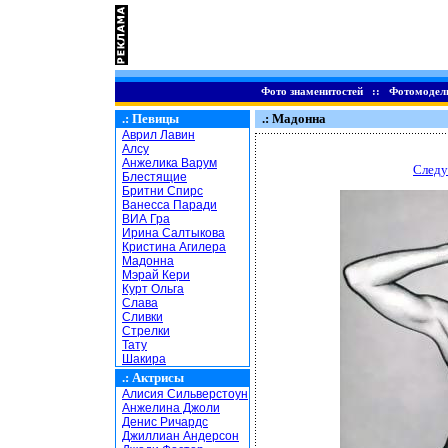
Фото знаменитостей
::
Фотомодел
.:
Певицы
.: Мадонна
Аврил Лавин
Алсу
Анжелика Варум
Следу
Блестящие
Бритни Спирс
Ванесса Паради
ВИА Гра
Ирина Салтыкова
Кристина Агилера
Мадонна
Мэрай Кери
Курт Ольга
Слава
Сливки
Стрелки
Тату
Шакира
.:
Актрисы
Алисия Сильверстоун
Анжелина Джоли
Денис Ричардс
Джиллиан Андерсон