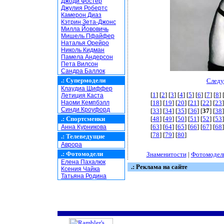
Джоди Фостер
Джулия Робертс
Камерон Диаз
Кэтрин Зета-Джонс
Милла Йововичь
Мишель Пфайфер
Наталья Орейро
Николь Кидман
Памела Андерсон
Пета Вилсон
Сандра Баллок
.:
Супермодели
Следу
Клаудиа Шиффер
[
1
] [
2
] [
3
] [
4
] [
5
] [
6
] [
7
] [
8
] 
Летиция Каста
Наоми Кемпбэлл
[
18
] [
19
] [
20
] [
21
] [
22
] [
23
]
Синди Кроуфорд
[
33
] [
34
] [
35
] [
36
] [
37
] [
38
]
.:
Спортсменки
[
48
] [
49
] [
50
] [
51
] [
52
] [
53
]
[
63
] [
64
] [
65
] [
66
] [
67
] [
68
]
Анна Курникова
[
78
] [
79
] [
80
]
.:
Телеведущие
Аврора
.:
Фотомодели
Знаменитости
|
Фотомодел
Елена Пахалюк
.: Реклама на сайте
Ксения Чайка
Татьяна Родина