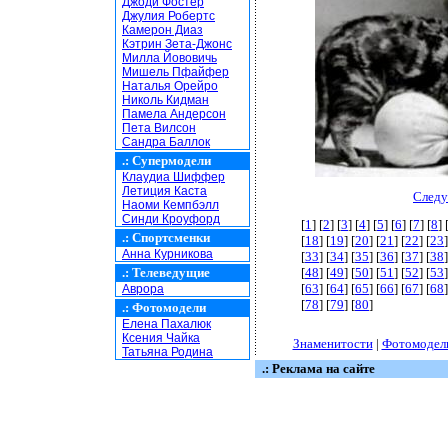
Джоди Фостер
Джулия Робертс
Камерон Диаз
Кэтрин Зета-Джонс
Милла Йововичь
Мишель Пфайфер
Наталья Орейро
Николь Кидман
Памела Андерсон
Пета Вилсон
Сандра Баллок
.:
Супермодели
Клаудиа Шиффер
Летиция Каста
Следу
Наоми Кемпбэлл
Синди Кроуфорд
[
1
] [
2
] [
3
] [
4
] [
5
] [
6
] [
7
] [
8
] 
.:
Спортсменки
[
18
] [
19
] [
20
] [
21
] [
22
] [
23
]
Анна Курникова
[
33
] [
34
] [
35
] [
36
] [
37
] [
38
]
.:
Телеведущие
[
48
] [
49
] [
50
] [
51
] [
52
] [
53
]
[
63
] [
64
] [
65
] [
66
] [
67
] [
68
]
Аврора
[
78
] [
79
] [
80
]
.:
Фотомодели
Елена Пахалюк
Ксения Чайка
Знаменитости
|
Фотомодел
Татьяна Родина
.: Реклама на сайте