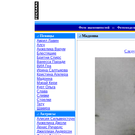
Фото знаменитостей
::
Фотомодел
.:
Певицы
.: Мадонна
Аврил Лавин
Алсу
Анжелика Варум
Следу
Блестящие
Бритни Спирс
Ванесса Паради
ВИА Гра
Ирина Салтыкова
Кристина Агилера
Мадонна
Мэрай Кери
Курт Ольга
Слава
Сливки
Стрелки
Тату
Шакира
.:
Актрисы
Алисия Сильверстоун
Анжелина Джоли
Денис Ричардс
Джиллиан Андерсон