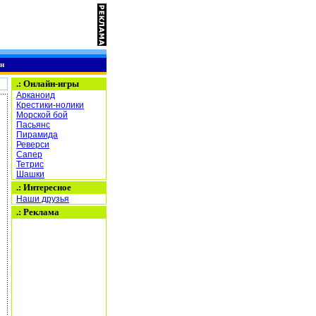
н
.:
Онлайн-игры
Арканоид
Крестики-нолики
Морской бой
Пасьянс
Пирамида
Реверси
Сапер
Тетрис
Шашки
.: Интересное
Наши друзья
.: Реклама