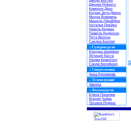
Джоди Фостер
Джулия Робертс
Камерон Диаз
Кэтрин Зета-Джонс
Милла Йововичь
Мишель Пфайфер
Наталья Орейро
Николь Кидман
Памела Андерсон
Пета Вилсон
Сандра Баллок
.:
Супермодели
Клаудиа Шиффер
Летиция Каста
Наоми Кемпбэлл
.
Синди Кроуфорд
.:
Спортсменки
Анна Курникова
.:
Телеведущие
Аврора
.:
Фотомодели
Елена Пахалюк
Ксения Чайка
Татьяна Родина