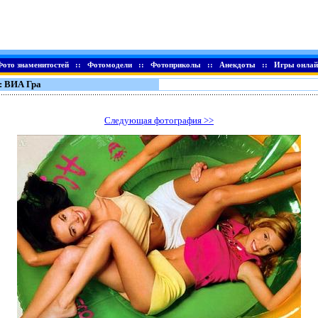
Фото знаменитостей
::
Фотомодели
::
Фотоприколы
::
Анекдоты
::
Игры онлай
: ВИА Гра
Следующая фотография >>