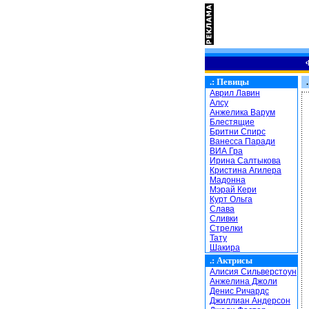
.:
Певицы
.
Аврил Лавин
Алсу
Анжелика Варум
Блестящие
Бритни Спирс
Ванесса Паради
ВИА Гра
Ирина Салтыкова
Кристина Агилера
Мадонна
Мэрай Кери
Курт Ольга
Слава
Сливки
Стрелки
Тату
Шакира
.:
Актрисы
Алисия Сильверстоун
Анжелина Джоли
Денис Ричардс
Джиллиан Андерсон