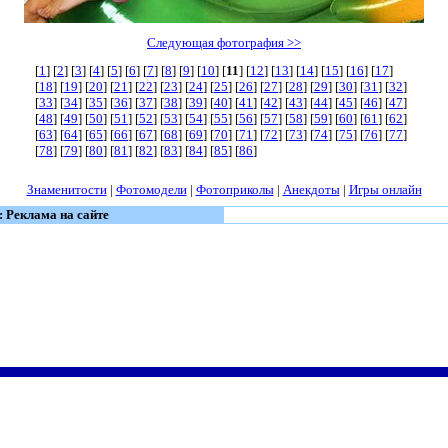
Следующая фотография >>
[
1
] [
2
] [
3
] [
4
] [
5
] [
6
] [
7
] [
8
] [
9
] [
10
] [
11
] [
12
] [
13
] [
14
] [
15
] [
16
] [
17
]
[
18
] [
19
] [
20
] [
21
] [
22
] [
23
] [
24
] [
25
] [
26
] [
27
] [
28
] [
29
] [
30
] [
31
] [
32
]
[
33
] [
34
] [
35
] [
36
] [
37
] [
38
] [
39
] [
40
] [
41
] [
42
] [
43
] [
44
] [
45
] [
46
] [
47
]
[
48
] [
49
] [
50
] [
51
] [
52
] [
53
] [
54
] [
55
] [
56
] [
57
] [
58
] [
59
] [
60
] [
61
] [
62
]
[
63
] [
64
] [
65
] [
66
] [
67
] [
68
] [
69
] [
70
] [
71
] [
72
] [
73
] [
74
] [
75
] [
76
] [
77
]
[
78
] [
79
] [
80
] [
81
] [
82
] [
83
] [
84
] [
85
] [
86
]
Знаменитости
|
Фотомодели
|
Фотоприколы
|
Анекдоты
|
Игры онлайн
: Реклама на сайте