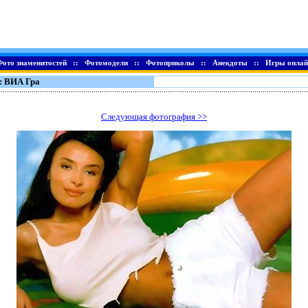
Фото знаменитостей
::
Фотомодели
::
Фотоприколы
::
Анекдоты
::
Игры онлай
: ВИА Гра
Следующая фотография >>