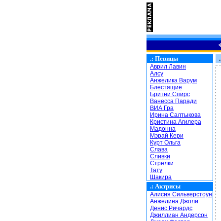
.:
Певицы
.
Аврил Лавин
Алсу
Анжелика Варум
Блестящие
Бритни Спирс
Ванесса Паради
ВИА Гра
Ирина Салтыкова
Кристина Агилера
Мадонна
Мэрай Кери
Курт Ольга
Слава
Сливки
Стрелки
Тату
Шакира
.:
Актрисы
Алисия Сильверстоун
Анжелина Джоли
Денис Ричардс
Джиллиан Андерсон