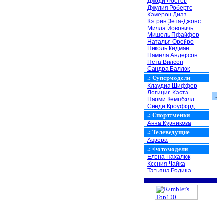
Джоди Фостер
Джулия Робертс
Камерон Диаз
Кэтрин Зета-Джонс
Милла Йововичь
Мишель Пфайфер
Наталья Орейро
Николь Кидман
Памела Андерсон
Пета Вилсон
Сандра Баллок
.:
Супермодели
Клаудиа Шиффер
Летиция Каста
.
Наоми Кемпбэлл
Синди Кроуфорд
.:
Спортсменки
Анна Курникова
.:
Телеведущие
Аврора
.:
Фотомодели
Елена Пахалюк
Ксения Чайка
Татьяна Родина