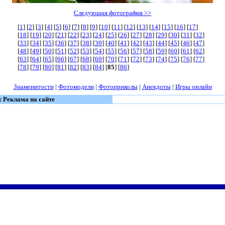
Следующая фотография >>
[
1
] [
2
] [
3
] [
4
] [
5
] [
6
] [
7
] [
8
] [
9
] [
10
] [
11
] [
12
] [
13
] [
14
] [
15
] [
16
] [
17
]
[
18
] [
19
] [
20
] [
21
] [
22
] [
23
] [
24
] [
25
] [
26
] [
27
] [
28
] [
29
] [
30
] [
31
] [
32
]
[
33
] [
34
] [
35
] [
36
] [
37
] [
38
] [
39
] [
40
] [
41
] [
42
] [
43
] [
44
] [
45
] [
46
] [
47
]
[
48
] [
49
] [
50
] [
51
] [
52
] [
53
] [
54
] [
55
] [
56
] [
57
] [
58
] [
59
] [
60
] [
61
] [
62
]
[
63
] [
64
] [
65
] [
66
] [
67
] [
68
] [
69
] [
70
] [
71
] [
72
] [
73
] [
74
] [
75
] [
76
] [
77
]
[
78
] [
79
] [
80
] [
81
] [
82
] [
83
] [
84
] [
85
] [
86
]
Знаменитости
|
Фотомодели
|
Фотоприколы
|
Анекдоты
|
Игры онлайн
: Реклама на сайте