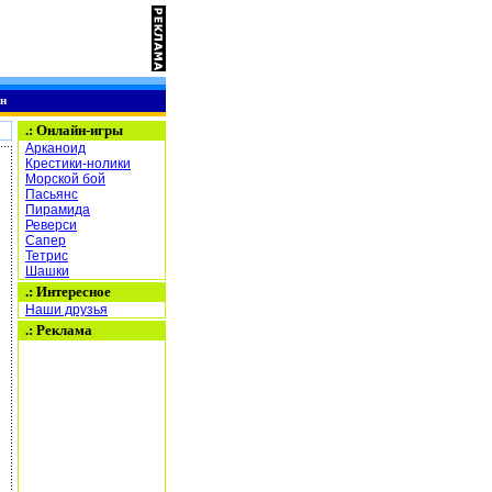
н
.:
Онлайн-игры
Арканоид
Крестики-нолики
Морской бой
Пасьянс
Пирамида
Реверси
Сапер
Тетрис
Шашки
.: Интересное
Наши друзья
.: Реклама