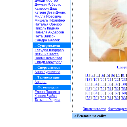
Джоди Фостер
Джулия Робертс
Камерон Диаз
Кэтрин Зета-Джонс
Милла Йововичь
Мишель Пфайфер
Наталья Орейро
Николь Кидман
Памела Андерсон
Пета Вилсон
Сандра Баллок
.:
Супермодели
Клаудиа Шиффер
Летиция Каста
Наоми Кемпбэлл
Синди Кроуфорд
Следу
.:
Спортсменки
Анна Курникова
[
1
] [
2
] [
3
] [
4
] [
5
] [
6
] [
7
] [
8
] 
.:
Телеведущие
[
18
] [
19
] [
20
] [
21
] [
22
] [
23
]
Аврора
[
33
] [
34
] [
35
] [
36
] [
37
] [
38
]
.:
Фотомодели
[
48
] [
49
] [
50
] [
51
] [
52
] [
53
]
Елена Пахалюк
[
63
] [
64
] [
65
] [
66
] [
67
] [
68
]
Ксения Чайка
[
78
] [
79
] [
80
] [
81
] [
82
] [
83
]
Татьяна Родина
Знаменитости
|
Фотомодел
.: Реклама на сайте