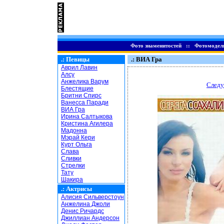
Фото знаменитостей
::
Фотомодел
.:
Певицы
.: ВИА Гра
Аврил Лавин
Алсу
Анжелика Варум
Следу
Блестящие
Бритни Спирс
Ванесса Паради
ВИА Гра
Ирина Салтыкова
Кристина Агилера
Мадонна
Мэрай Кери
Курт Ольга
Слава
Сливки
Стрелки
Тату
Шакира
.:
Актрисы
Алисия Сильверстоун
Анжелина Джоли
Денис Ричардс
Джиллиан Андерсон