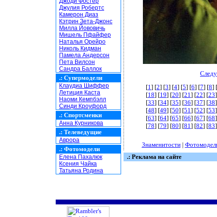
Джоди Фостер
Джулия Робертс
Камерон Диаз
Кэтрин Зета-Джонс
Милла Йововичь
Мишель Пфайфер
Наталья Орейро
Николь Кидман
Памела Андерсон
Пета Вилсон
Сандра Баллок
Следу
.:
Супермодели
Клаудиа Шиффер
[
1
] [
2
] [
3
] [
4
] [
5
] [
6
] [
7
] [
8
] 
Летиция Каста
[
18
] [
19
] [
20
] [
21
] [
22
] [
23
]
Наоми Кемпбэлл
[
33
] [
34
] [
35
] [
36
] [
37
] [
38
]
Синди Кроуфорд
[
48
] [
49
] [
50
] [
51
] [
52
] [
53
]
.:
Спортсменки
[
63
] [
64
] [
65
] [
66
] [
67
] [
68
]
Анна Курникова
[
78
] [
79
] [
80
] [
81
] [
82
] [
83
]
.:
Телеведущие
Аврора
Знаменитости
|
Фотомодел
.:
Фотомодели
.: Реклама на сайте
Елена Пахалюк
Ксения Чайка
Татьяна Родина