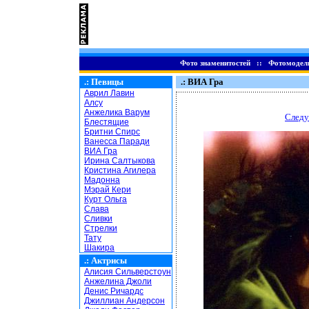
Фото знаменитостей
::
Фотомодел
.:
Певицы
.: ВИА Гра
Аврил Лавин
Алсу
Анжелика Варум
Следу
Блестящие
Бритни Спирс
Ванесса Паради
ВИА Гра
Ирина Салтыкова
Кристина Агилера
Мадонна
Мэрай Кери
Курт Ольга
Слава
Сливки
Стрелки
Тату
Шакира
.:
Актрисы
Алисия Сильверстоун
Анжелина Джоли
Денис Ричардс
Джиллиан Андерсон