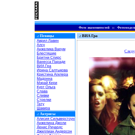
Фото знаменитостей
::
Фотомодел
.:
Певицы
.: ВИА Гра
Аврил Лавин
Алсу
Анжелика Варум
Следу
Блестящие
Бритни Спирс
Ванесса Паради
ВИА Гра
Ирина Салтыкова
Кристина Агилера
Мадонна
Мэрай Кери
Курт Ольга
Слава
Сливки
Стрелки
Тату
Шакира
.:
Актрисы
Алисия Сильверстоун
Анжелина Джоли
Денис Ричардс
Джиллиан Андерсон