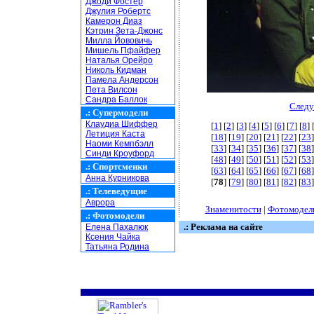
Джоди Фостер
Джулия Робертс
Камерон Диаз
Кэтрин Зета-Джонс
Милла Йововичь
Мишель Пфайфер
Наталья Орейро
Николь Кидман
Памела Андерсон
Пета Вилсон
Сандра Баллок
Следу
.:
Супермодели
Клаудиа Шиффер
[
1
] [
2
] [
3
] [
4
] [
5
] [
6
] [
7
] [
8
] 
Летиция Каста
[
18
] [
19
] [
20
] [
21
] [
22
] [
23
]
Наоми Кемпбэлл
[
33
] [
34
] [
35
] [
36
] [
37
] [
38
]
Синди Кроуфорд
[
48
] [
49
] [
50
] [
51
] [
52
] [
53
]
.:
Спортсменки
[
63
] [
64
] [
65
] [
66
] [
67
] [
68
]
Анна Курникова
[
78
] [
79
] [
80
] [
81
] [
82
] [
83
]
.:
Телеведущие
Аврора
Знаменитости
|
Фотомодел
.:
Фотомодели
.: Реклама на сайте
Елена Пахалюк
Ксения Чайка
Татьяна Родина