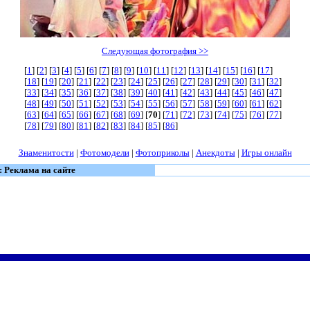
Следующая фотография >>
[
1
] [
2
] [
3
] [
4
] [
5
] [
6
] [
7
] [
8
] [
9
] [
10
] [
11
] [
12
] [
13
] [
14
] [
15
] [
16
] [
17
]
[
18
] [
19
] [
20
] [
21
] [
22
] [
23
] [
24
] [
25
] [
26
] [
27
] [
28
] [
29
] [
30
] [
31
] [
32
]
[
33
] [
34
] [
35
] [
36
] [
37
] [
38
] [
39
] [
40
] [
41
] [
42
] [
43
] [
44
] [
45
] [
46
] [
47
]
[
48
] [
49
] [
50
] [
51
] [
52
] [
53
] [
54
] [
55
] [
56
] [
57
] [
58
] [
59
] [
60
] [
61
] [
62
]
[
63
] [
64
] [
65
] [
66
] [
67
] [
68
] [
69
] [
70
] [
71
] [
72
] [
73
] [
74
] [
75
] [
76
] [
77
]
[
78
] [
79
] [
80
] [
81
] [
82
] [
83
] [
84
] [
85
] [
86
]
Знаменитости
|
Фотомодели
|
Фотоприколы
|
Анекдоты
|
Игры онлайн
: Реклама на сайте