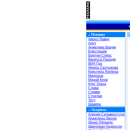
.:
Певицы
.
Аврил Лавин
Алсу
Анжелика Варум
Блестящие
Бритни Спирс
Ванесса Паради
ВИА Гра
Ирина Салтыкова
Кристина Агилера
Мадонна
Мэрай Кери
Курт Ольга
Слава
Сливки
Стрелки
Тату
Шакира
.:
Актрисы
Алисия Сильверстоун
Анжелина Джоли
Денис Ричардс
Джиллиан Андерсон