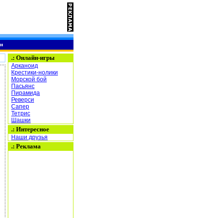
н
.:
Онлайн-игры
Арканоид
Крестики-нолики
Морской бой
Пасьянс
Пирамида
Реверси
Сапер
Тетрис
Шашки
.: Интересное
Наши друзья
.: Реклама