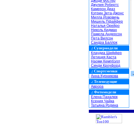
Джоди Фостер
Джулия Робертс
Камерон Диаз
Кэтрин Зета-Джонс
Милла Йововичь
Мишель Пфайфер
Наталья Орейро
Николь Кидман
Памела Андерсон
Пета Вилсон
Сандра Баллок
.:
Супермодели
Клаудиа Шиффер
Летиция Каста
Наоми Кемпбэлл
Синди Кроуфорд
.:
Спортсменки
.
Анна Курникова
.:
Телеведущие
Аврора
.:
Фотомодели
Елена Пахалюк
Ксения Чайка
Татьяна Родина