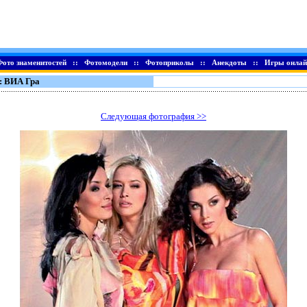
Фото знаменитостей
::
Фотомодели
::
Фотоприколы
::
Анекдоты
::
Игры онлай
: ВИА Гра
Следующая фотография >>