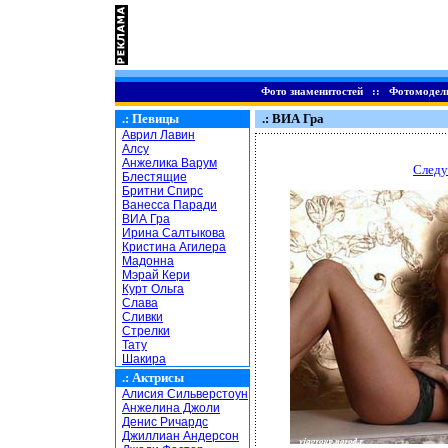
Фото знаменитостей
::
Фотомодел
.:
Певицы
.: ВИА Гра
Аврил Лавин
Алсу
Анжелика Варум
Следу
Блестящие
Бритни Спирс
Ванесса Паради
ВИА Гра
Ирина Салтыкова
Кристина Агилера
Мадонна
Мэрай Кери
Курт Ольга
Слава
Сливки
Стрелки
Тату
Шакира
.:
Актрисы
Алисия Сильверстоун
Анжелина Джоли
Денис Ричардс
Джиллиан Андерсон