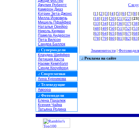
Джоди Фостер
Следу
Джулия Робертс
Камерон Диаз
[
1
] [
2
] [
3
] [
4
] [
5
] [
6
] [
7
] [
8
] 
Кэтрин Зета-Джонс
Милла Йововичь
[
18
] [
19
] [
20
] [
21
] [
22
] [
23
]
Мишель Пфайфер
[
33
] [
34
] [
35
] [
36
] [
37
] [
38
]
Наталья Орейро
[
48
] [
49
] [
50
] [
51
] [
52
] [
53
]
Николь Кидман
[
63
] [
64
] [
65
] [
66
] [
67
] [
68
]
Памела Андерсон
[
78
] [
79
] [
80
] [
81
] [
82
] [
83
]
Пета Вилсон
Сандра Баллок
.:
Супермодели
Знаменитости
|
Фотомодел
Клаудиа Шиффер
.: Реклама на сайте
Летиция Каста
Наоми Кемпбэлл
Синди Кроуфорд
.:
Спортсменки
Анна Курникова
.:
Телеведущие
Аврора
.:
Фотомодели
Елена Пахалюк
Ксения Чайка
Татьяна Родина