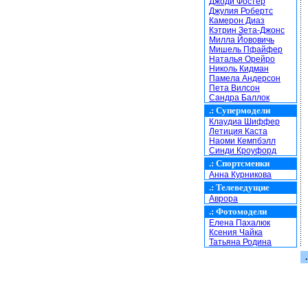
Джоди Фостер
Джулия Робертс
Камерон Диаз
Кэтрин Зета-Джонс
Милла Йововичь
Мишель Пфайфер
Наталья Орейро
Николь Кидман
Памела Андерсон
Пета Вилсон
Сандра Баллок
.:
Супермодели
Клаудиа Шиффер
Летиция Каста
Наоми Кемпбэлл
Синди Кроуфорд
.:
Спортсменки
Анна Курникова
.:
Телеведущие
Аврора
.:
Фотомодели
Елена Пахалюк
Ксения Чайка
Татьяна Родина
.