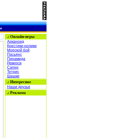
н
.:
Онлайн-игры
Арканоид
Крестики-нолики
Морской бой
Пасьянс
Пирамида
Реверси
Сапер
Тетрис
Шашки
.: Интересное
Наши друзья
.: Реклама