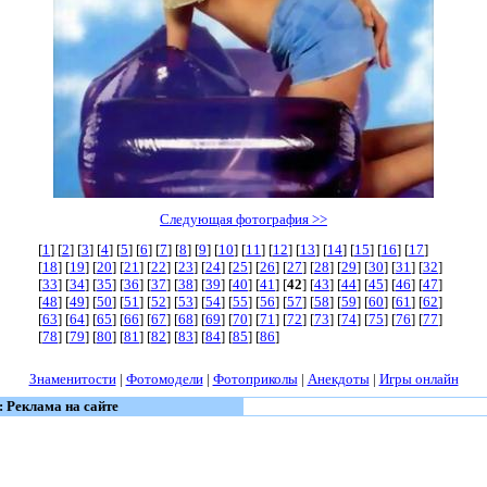
Следующая фотография >>
[
1
] [
2
] [
3
] [
4
] [
5
] [
6
] [
7
] [
8
] [
9
] [
10
] [
11
] [
12
] [
13
] [
14
] [
15
] [
16
] [
17
]
[
18
] [
19
] [
20
] [
21
] [
22
] [
23
] [
24
] [
25
] [
26
] [
27
] [
28
] [
29
] [
30
] [
31
] [
32
]
[
33
] [
34
] [
35
] [
36
] [
37
] [
38
] [
39
] [
40
] [
41
] [
42
] [
43
] [
44
] [
45
] [
46
] [
47
]
[
48
] [
49
] [
50
] [
51
] [
52
] [
53
] [
54
] [
55
] [
56
] [
57
] [
58
] [
59
] [
60
] [
61
] [
62
]
[
63
] [
64
] [
65
] [
66
] [
67
] [
68
] [
69
] [
70
] [
71
] [
72
] [
73
] [
74
] [
75
] [
76
] [
77
]
[
78
] [
79
] [
80
] [
81
] [
82
] [
83
] [
84
] [
85
] [
86
]
Знаменитости
|
Фотомодели
|
Фотоприколы
|
Анекдоты
|
Игры онлайн
: Реклама на сайте