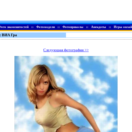
Фото знаменитостей
::
Фотомодели
::
Фотоприколы
::
Анекдоты
::
Игры онлай
: ВИА Гра
Следующая фотография >>