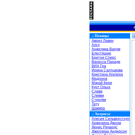
.:
Певицы
.
Аврил Лавин
Алсу
Анжелика Варум
Блестящие
Бритни Спирс
Ванесса Паради
ВИА Гра
Ирина Салтыкова
Кристина Агилера
Мадонна
Мэрай Кери
Курт Ольга
Слава
Сливки
Стрелки
Тату
Шакира
.:
Актрисы
Алисия Сильверстоун
Анжелина Джоли
Денис Ричардс
Джиллиан Андерсон