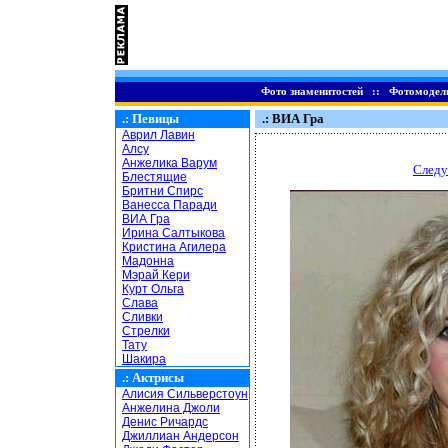
Фото знаменитостей
::
Фотомодел
.:
Певицы
.: ВИА Гра
Аврил Лавин
Алсу
Анжелика Варум
Следу
Блестящие
Бритни Спирс
Ванесса Паради
ВИА Гра
Ирина Салтыкова
Кристина Агилера
Мадонна
Мэрай Кери
Курт Ольга
Слава
Сливки
Стрелки
Тату
Шакира
.:
Актрисы
Алисия Сильверстоун
Анжелина Джоли
Денис Ричардс
Джиллиан Андерсон