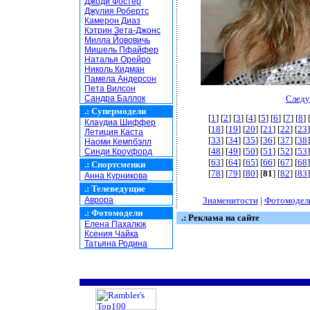
Джоди Фостер
Джулия Робертс
Камерон Диаз
Кэтрин Зета-Джонс
Милла Йововичь
Мишель Пфайфер
Наталья Орейро
Николь Кидман
Памела Андерсон
Пета Вилсон
Сандра Баллок
Следу
.:
Супермодели
[
1
] [
2
] [
3
] [
4
] [
5
] [
6
] [
7
] [
8
] 
Клаудиа Шиффер
[
18
] [
19
] [
20
] [
21
] [
22
] [
23
]
Летиция Каста
[
33
] [
34
] [
35
] [
36
] [
37
] [
38
]
Наоми Кемпбэлл
[
48
] [
49
] [
50
] [
51
] [
52
] [
53
]
Синди Кроуфорд
[
63
] [
64
] [
65
] [
66
] [
67
] [
68
]
.:
Спортсменки
[
78
] [
79
] [
80
] [
81
] [
82
] [
83
]
Анна Курникова
.:
Телеведущие
Аврора
Знаменитости
|
Фотомодел
.:
Фотомодели
.: Реклама на сайте
Елена Пахалюк
Ксения Чайка
Татьяна Родина